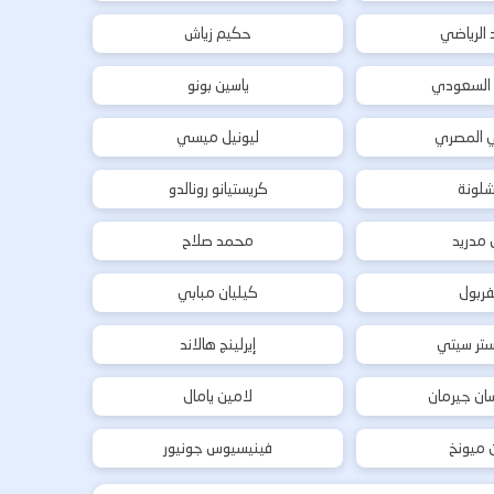
د الرياضي
حكيم زياش
 السعودي
ياسين بونو
ي المصري
ليونيل ميسي
شلونة
كريستيانو رونالدو
ل مدريد
محمد صلاح
فربول
كيليان مبابي
تر سيتي
إيرلينج هالاند
ان جيرمان
لامين يامال
ن ميونخ
فينيسيوس جونيور