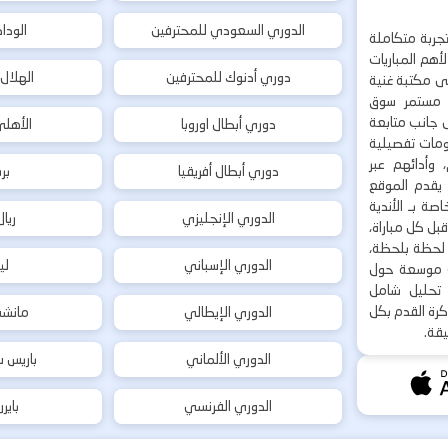
الدوري السعودي للمحترفين
الودا
جربة متكاملة
هم المباريات
دوري أدنوك للمحترفين
الهلال
إلى مكتبة غنية
 مستمر سوق
ى جانب متابعة
دوري أبطال اوروبا
الأهل
لومات تفصيلية
 وأدائهم عبر
دوري أبطال أفريقيا
بر
 يقدم الموقع
ة بـ الأندية
الدوري الإنجليزي
ريا
بل كل مباراة،
ت لحظة بلحظة،
الدوري الإسباني
لي
ت موسعة حول
ع تحليل شامل
كرة القدم بكل
الدوري الإيطالي
مانشس
يقة.
الدوري الألماني
باريس س
الدوري الفرنسي
باير