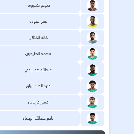
ديوغو كييروس
عمر العودة
خالد الخثلان
محمد الكنيدري
عبدالله هوساوي
فهد العبدالرزاق
فيتور فارغاس
ناصر عبدالله الهليل