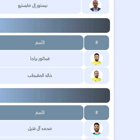
نيستور إل مايسترو
#
الأسم
فيكتور براجا
خالد المقيطب
#
الأسم
محمد آل فتيل