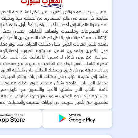
المغرب سبورت هو موقع رياضي شامل يقدّم لعشاق كرة القدم ت
لمتابعة كل جديد في عالم المستديرة، من تغطية حية ودقيقة لأ
المحلية والعالمية، إلى أحدث الأخبار الرياضية أولاً بأول، بالإضافة 
من الفيديوهات وملخصات وأهداف اللقاءات. نغطي بشكل
الإنتقالات مع تحديثات فورية لكل تحركات اللاعبين بين الأندية، إل
دقيقة لأخبار انتقالات الفريق خلال مختلف الفترات. كما نوفر مع
حول اللاعبين والمدربين تشمل مسيرتهم الكروية، إحصائياتهم،
المواسم، مع عرض كامل لـ مسيرة الانتقالات لكل لاعب. كما
تغطية شاملة لأهم البطولات العالمية والعربية، مع صفحات خاص
وبيانات دقيقة عن كل فريق. ويمكنك الاطلاع على تشكيلة الفريق ق
إضافة إلى متابعة الترتيب في مختلف الدوريات، ونتائج المباريا
وجدول المباريات القادمة بشكل محدث. ونوفر كذلك معلوما
قائمة الألقاب التي حققتها الأندية واللاعبون عبر التاريخ، م
لمسيرتهم وإنجازاتهم. المغرب سبورت هو وجهتك الأولى لمتابعة 
تفاصيلها، من الأخبار السريعة إلى البيانات العميقة والتحليلات الدق