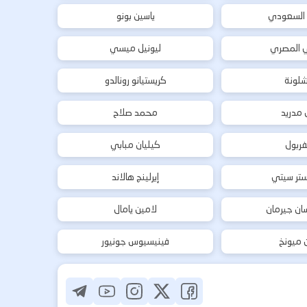
 السعودي
ياسين بونو
ي المصري
ليونيل ميسي
شلونة
كريستيانو رونالدو
ل مدريد
محمد صلاح
فربول
كيليان مبابي
تر سيتي
إيرلينج هالاند
ان جيرمان
لامين يامال
ن ميونخ
فينيسيوس جونيور