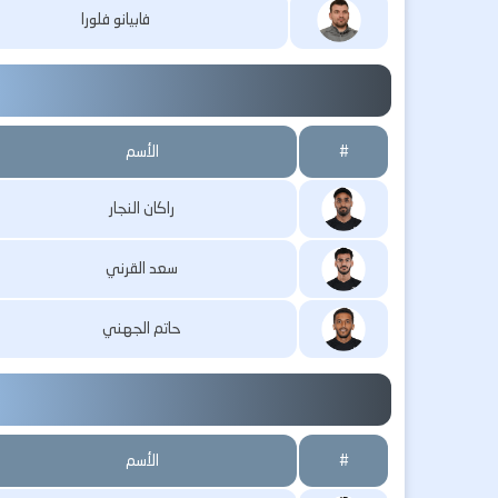
فابيانو فلورا
#
الأسم
راكان النجار
سعد القرني
حاتم الجهني
#
الأسم