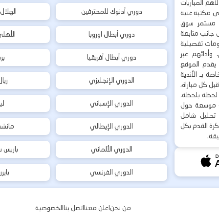
هم المباريات
دوري أدنوك للمحترفين
الهلال
إلى مكتبة غنية
 مستمر سوق
ى جانب متابعة
دوري أبطال اوروبا
الأهل
لومات تفصيلية
 وأدائهم عبر
دوري أبطال أفريقيا
بر
 يقدم الموقع
ة بـ الأندية
الدوري الإنجليزي
ريا
بل كل مباراة،
ت لحظة بلحظة،
الدوري الإسباني
لي
ت موسعة حول
ع تحليل شامل
كرة القدم بكل
الدوري الإيطالي
مانشس
يقة.
الدوري الألماني
باريس س
الدوري الفرنسي
باير
من نحن
اعلن معنا
اتصل بنا
الخصوصية