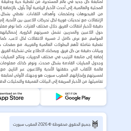
لمتابعة كل جديد في عالم المستديرة، من تغطية حية ودقيقة لأ
المحلية والعالمية، إلى أحدث الأخبار الرياضية أولاً بأول، بالإضافة 
من الفيديوهات وملخصات وأهداف اللقاءات. نغطي بشكل
الإنتقالات مع تحديثات فورية لكل تحركات اللاعبين بين الأندية، إل
دقيقة لأخبار انتقالات الفريق خلال مختلف الفترات. كما نوفر مع
حول اللاعبين والمدربين تشمل مسيرتهم الكروية، إحصائياتهم،
المواسم، مع عرض كامل لـ مسيرة الانتقالات لكل لاعب. كما
تغطية شاملة لأهم البطولات العالمية والعربية، مع صفحات خاص
وبيانات دقيقة عن كل فريق. ويمكنك الاطلاع على تشكيلة الفريق ق
إضافة إلى متابعة الترتيب في مختلف الدوريات، ونتائج المباريا
وجدول المباريات القادمة بشكل محدث. ونوفر كذلك معلوما
قائمة الألقاب التي حققتها الأندية واللاعبون عبر التاريخ، م
لمسيرتهم وإنجازاتهم. المغرب سبورت هو وجهتك الأولى لمتابعة 
تفاصيلها، من الأخبار السريعة إلى البيانات العميقة والتحليلات الدق
جميع الحقوق محفوظة ©
2026
المغرب سبورت