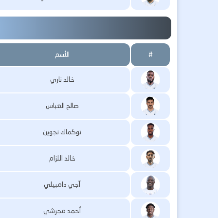
#
الأسم
خالد ناري
صالح العباس
توكماك نجوين
خالد اللزام
آجي دامبيلي
أحمد مجرشي