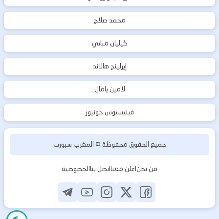
محمد صلاح
كيليان مبابي
إيرلينج هالاند
لامين يامال
فينيسيوس جونيور
جميع الحقوق محفوظة ©
المغرب سبورت
من نحن
اعلن معنا
اتصل بنا
الخصوصية