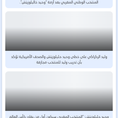
المنتخب الوطني المغربي بعد أزمة “وحيد خاليلوزيتش”.
وليد الركراكي على خطى وحيد حليلوزيتش والصحف الأمريكية تؤكد
بأن تدريب وليد للمنتخب مجازفة
وحيد حليلوزيتش: ”المنتخب المغربي سيكون أول من يغادر كأس العالم