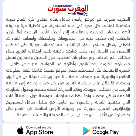
المغرب سبورت هو موقع رياضي شامل يقدّم لعشاق كرة القدم تجربة
متكاملة لمتابعة كل جديد في عالم المستديرة، من تغطية حية ودقيقة
لأهم المباريات المحلية والعالمية، إلى أحدث الأخبار الرياضية أولاً بأول،
بالإضافة إلى مكتبة غنية من الفيديوهات وملخصات وأهداف اللقاءات.
نغطي بشكل مستمر سوق الإنتقالات مع تحديثات فورية لكل تحركات
اللاعبين بين الأندية، إلى جانب متابعة دقيقة لأخبار انتقالات الفريق خلال
مختلف الفترات. كما نوفر معلومات تفصيلية حول اللاعبين والمدربين تشمل
مسيرتهم الكروية، إحصائياتهم، وأدائهم عبر المواسم، مع عرض كامل لـ
مسيرة الانتقالات لكل لاعب.كما يقدم الموقع تغطية شاملة لأهم البطولات
العالمية والعربية، مع صفحات خاصة بـ الأندية وبيانات دقيقة عن كل فريق.
ويمكنك الاطلاع على تشكيلة الفريق قبل كل مباراة، إضافة إلى متابعة
الترتيب في مختلف الدوريات، ونتائج المباريات لحظة بلحظة، وجدول المباريات
القادمة بشكل محدث. ونوفر كذلك معلومات موسعة حول قائمة الألقاب
التي حققتها الأندية واللاعبون عبر التاريخ، مع تحليل شامل لمسيرتهم
وإنجازاتهم. المغرب سبورت هو وجهتك الأولى لمتابعة كرة القدم بكل
تفاصيلها، من الأخبار السريعة إلى البيانات العميقة والتحليلات الدقيقة.