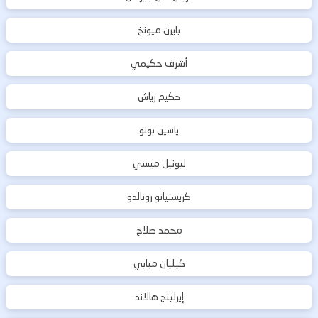
بايرن ميونخ
أشرف حكيمي
حكيم زياش
ياسين بونو
ليونيل ميسي
كريستيانو رونالدو
محمد صلاح
كيليان مبابي
إيرلينج هالاند