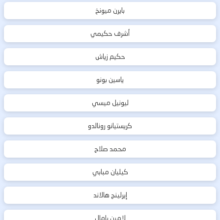
بايرن ميونخ
أشرف حكيمي
حكيم زياش
ياسين بونو
ليونيل ميسي
كريستيانو رونالدو
محمد صلاح
كيليان مبابي
إيرلينج هالاند
لامين يامال