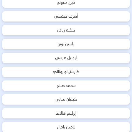
بايرن ميونخ
أشرف حكيمي
حكيم زياش
ياسين بونو
ليونيل ميسي
كريستيانو رونالدو
محمد صلاح
كيليان مبابي
إيرلينج هالاند
لامين يامال