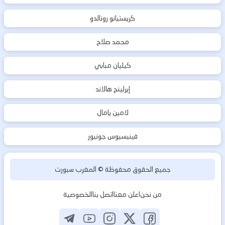
كريستيانو رونالدو
محمد صلاح
كيليان مبابي
إيرلينج هالاند
لامين يامال
فينيسيوس جونيور
جميع الحقوق محفوظة ©
المغرب سبورت
من نحن
اعلن معنا
اتصل بنا
الخصوصية