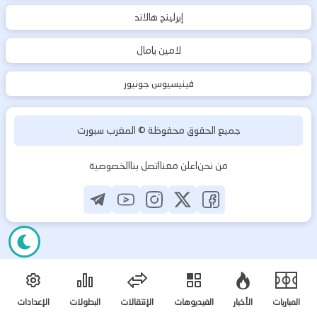
إيرلينج هالاند
لامين يامال
فينيسيوس جونيور
جميع الحقوق محفوظة ©
المغرب سبورت
من نحن
اعلن معنا
اتصل بنا
الخصوصية
المباريات
الأخبار
الفيديوهات
الإنتقالات
البطولات
الإعدادات