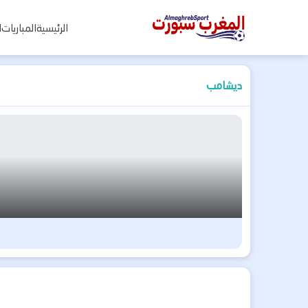
المغرب
الرئيسية
المباريات
ا
سبورت
ديشامب