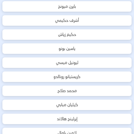
بايرن ميونخ
أشرف حكيمي
حكيم زياش
ياسين بونو
ليونيل ميسي
كريستيانو رونالدو
محمد صلاح
كيليان مبابي
إيرلينج هالاند
لامين يامال