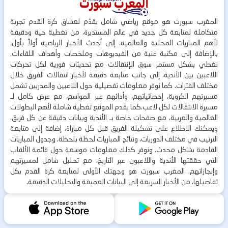
المغرب سبورت هو موقع رياضي شامل يقدّم لعشاق كرة القدم تجربة
متكاملة لمتابعة كل جديد في عالم المستديرة، من تغطية حية ودقيقة
لأهم المباريات المحلية والعالمية، إلى أحدث الأخبار الرياضية أولاً بأول،
بالإضافة إلى مكتبة غنية من الفيديوهات وملخصات وأهداف اللقاءات.
نغطي بشكل مستمر سوق الإنتقالات مع تحديثات فورية لكل تحركات
اللاعبين بين الأندية، إلى جانب متابعة دقيقة لأخبار انتقالات الفريق خلال
مختلف الفترات. كما نوفر معلومات تفصيلية حول اللاعبين والمدربين تشمل
مسيرتهم الكروية، إحصائياتهم، وأدائهم عبر المواسم، مع عرض كامل لـ
مسيرة الانتقالات لكل لاعب.كما يقدم الموقع تغطية شاملة لأهم البطولات
العالمية والعربية، مع صفحات خاصة بـ الأندية وبيانات دقيقة عن كل فريق.
ويمكنك الاطلاع على تشكيلة الفريق قبل كل مباراة، إضافة إلى متابعة
الترتيب في مختلف الدوريات، ونتائج المباريات لحظة بلحظة، وجدول المباريات
القادمة بشكل محدث. ونوفر كذلك معلومات موسعة حول قائمة الألقاب
التي حققتها الأندية واللاعبون عبر التاريخ، مع تحليل شامل لمسيرتهم
وإنجازاتهم. المغرب سبورت هو وجهتك الأولى لمتابعة كرة القدم بكل
تفاصيلها، من الأخبار السريعة إلى البيانات العميقة والتحليلات الدقيقة.