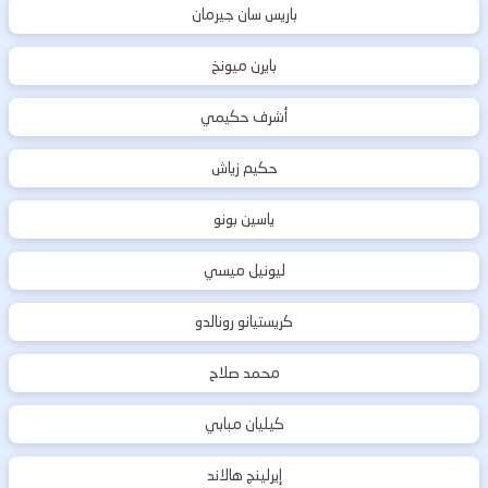
باريس سان جيرمان
بايرن ميونخ
أشرف حكيمي
حكيم زياش
ياسين بونو
ليونيل ميسي
كريستيانو رونالدو
محمد صلاح
كيليان مبابي
إيرلينج هالاند