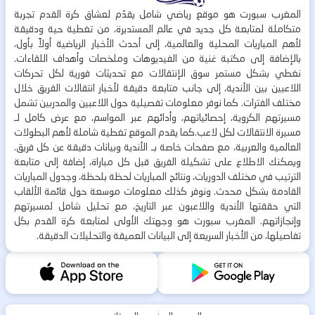
المغرب سبورت هو موقع رياضي شامل يقدّم لعشاق كرة القدم تجربة
متكاملة لمتابعة كل جديد في عالم المستديرة، من تغطية حية ودقيقة
لأهم المباريات المحلية والعالمية، إلى أحدث الأخبار الرياضية أولاً بأول،
بالإضافة إلى مكتبة غنية من الفيديوهات وملخصات وأهداف اللقاءات.
نغطي بشكل مستمر سوق الإنتقالات مع تحديثات فورية لكل تحركات
اللاعبين بين الأندية، إلى جانب متابعة دقيقة لأخبار انتقالات الفريق خلال
مختلف الفترات. كما نوفر معلومات تفصيلية حول اللاعبين والمدربين تشمل
مسيرتهم الكروية، إحصائياتهم، وأدائهم عبر المواسم، مع عرض كامل لـ
مسيرة الانتقالات لكل لاعب.كما يقدم الموقع تغطية شاملة لأهم البطولات
العالمية والعربية، مع صفحات خاصة بـ الأندية وبيانات دقيقة عن كل فريق.
ويمكنك الاطلاع على تشكيلة الفريق قبل كل مباراة، إضافة إلى متابعة
الترتيب في مختلف الدوريات، ونتائج المباريات لحظة بلحظة، وجدول المباريات
القادمة بشكل محدث. ونوفر كذلك معلومات موسعة حول قائمة الألقاب
التي حققتها الأندية واللاعبون عبر التاريخ، مع تحليل شامل لمسيرتهم
وإنجازاتهم. المغرب سبورت هو وجهتك الأولى لمتابعة كرة القدم بكل
تفاصيلها، من الأخبار السريعة إلى البيانات العميقة والتحليلات الدقيقة.