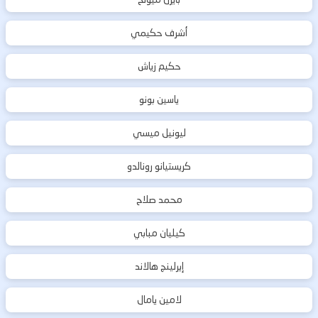
أشرف حكيمي
حكيم زياش
ياسين بونو
ليونيل ميسي
كريستيانو رونالدو
محمد صلاح
كيليان مبابي
إيرلينج هالاند
لامين يامال