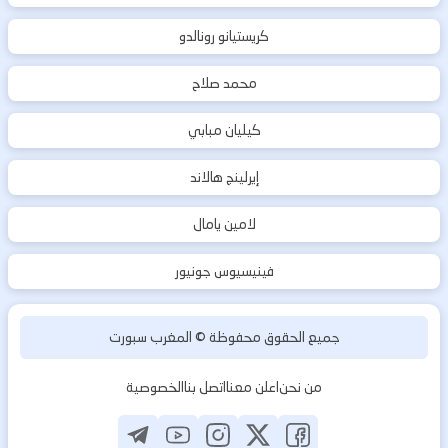
كريستيانو رونالدو
محمد صلاح
كيليان مبابي
إيرلينج هالاند
لامين يامال
فينيسيوس جونيور
جميع الحقوق محفوظة ©
المغرب سبورت
من نحن
اعلن معنا
اتصل بنا
الخصوصية