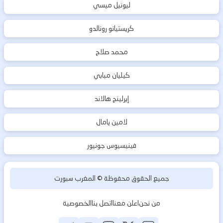
ليونيل ميسي
كريستيانو رونالدو
محمد صلاح
كيليان مبابي
إيرلينج هالاند
لامين يامال
فينيسيوس جونيور
جميع الحقوق محفوظة ©
المغرب سبورت
من نحن
اعلن معنا
اتصل بنا
الخصوصية