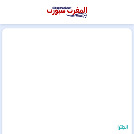
المغرب
سبورت
انجلترا