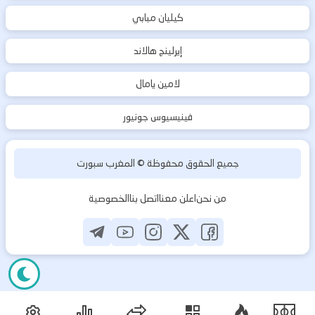
كيليان مبابي
إيرلينج هالاند
لامين يامال
فينيسيوس جونيور
جميع الحقوق محفوظة ©
المغرب سبورت
من نحن
اعلن معنا
اتصل بنا
الخصوصية