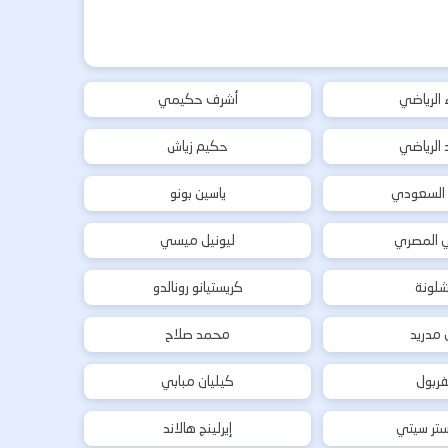
ء الرياضي
أشرف حكيمي
د الرياضي
حكيم زياش
 السعودي
ياسين بونو
ي المصري
ليونيل ميسي
شلونة
كريستيانو رونالدو
ل مدريد
محمد صلاح
فربول
كيليان مبابي
تر سيتي
إيرلينج هالاند