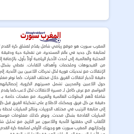
المغرب سبورت هو موقع رياضي شامل يقدّم لعشاق كرة القدم ت
لمتابعة كل جديد في عالم المستديرة، من تغطية حية ودقيقة لأ
المحلية والعالمية، إلى أحدث الأخبار الرياضية أولاً بأول، بالإضافة 
من الفيديوهات وملخصات وأهداف اللقاءات. نغطي بشكل
الإنتقالات مع تحديثات فورية لكل تحركات اللاعبين بين الأندية، إل
دقيقة لأخبار انتقالات الفريق خلال مختلف الفترات. كما نوفر مع
حول اللاعبين والمدربين تشمل مسيرتهم الكروية، إحصائياتهم،
المواسم، مع عرض كامل لـ مسيرة الانتقالات لكل لاعب.كما يقدم
شاملة لأهم البطولات العالمية والعربية، مع صفحات خاصة بـ ال
دقيقة عن كل فريق. ويمكنك الاطلاع على تشكيلة الفريق قبل كل 
إلى متابعة الترتيب في مختلف الدوريات، ونتائج المباريات لحظة
المباريات القادمة بشكل محدث. ونوفر كذلك معلومات موسع
الألقاب التي حققتها الأندية واللاعبون عبر التاريخ، مع تحليل 
وإنجازاتهم. المغرب سبورت هو وجهتك الأولى لمتابعة كرة القدم 
من الأخبار السريعة إلى البيانات العميقة والتحليلات الدقيقة.