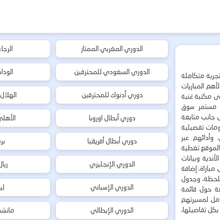
الدوري المغربي الممتاز
الرجا
الدوري السعودي للمحترفين
الودا
جربة متكاملة
هم المباريات
دوري أدنوك للمحترفين
الهلال
إلى مكتبة غنية
 مستمر سوق
ى جانب متابعة
دوري أبطال اوروبا
الأهل
لومات تفصيلية
 وأدائهم عبر
دوري أبطال أفريقيا
بر
 الموقع تغطية
أندية وبيانات
الدوري الإنجليزي
ريا
مباراة، إضافة
 بلحظة، وجدول
الدوري الإسباني
لي
ة حول قائمة
شامل لمسيرتهم
بكل تفاصيلها،
الدوري الإيطالي
مانشس