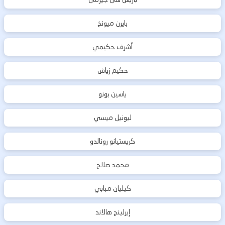
بايرن ميونخ
أشرف حكيمي
حكيم زياش
ياسين بونو
ليونيل ميسي
كريستيانو رونالدو
محمد صلاح
كيليان مبابي
إيرلينج هالاند