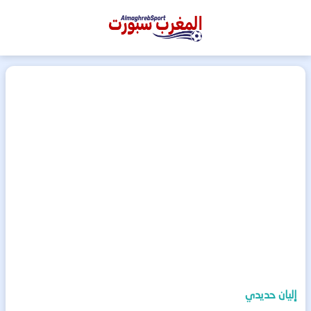
المغرب
سبورت
إليان حديدي