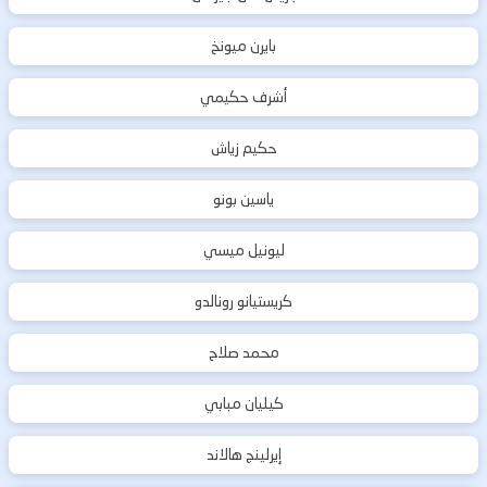
بايرن ميونخ
أشرف حكيمي
حكيم زياش
ياسين بونو
ليونيل ميسي
كريستيانو رونالدو
محمد صلاح
كيليان مبابي
إيرلينج هالاند