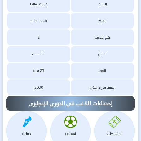
الاسم
ويليام ساليبا
المركز
قلب الدفاع
رقم اللاعب
2
الطول
1.92 سم
العمر
25 سنة
العقد ساري حتى
2030
إحصائيات اللاعب في الدوري الإنجليزي
المشاركات
اهداف
صناعة