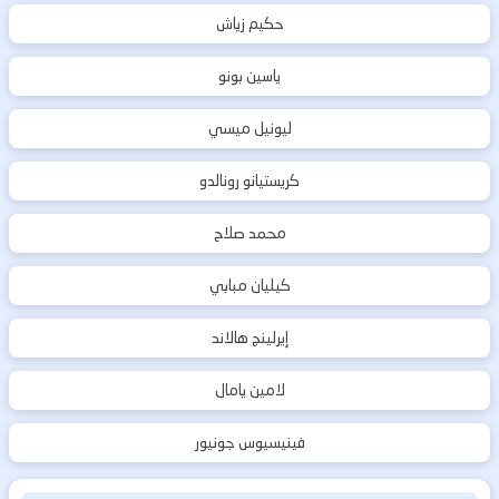
حكيم زياش
ياسين بونو
ليونيل ميسي
كريستيانو رونالدو
محمد صلاح
كيليان مبابي
إيرلينج هالاند
لامين يامال
فينيسيوس جونيور