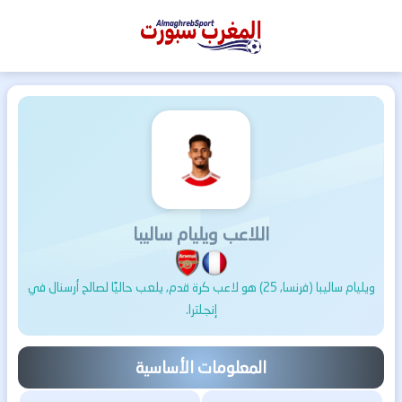
المغرب
سبورت
اللاعب ويليام ساليبا
ويليام ساليبا (فرنسا, 25) هو لاعب كرة قدم, يلعب حاليًا لصالح أرسنال في
إنجلترا.
المعلومات الأساسية