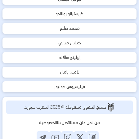
كريستيانو رونالدو
محمد صلاح
كيليان مبابي
إيرلينج هالاند
لامين يامال
فينيسيوس جونيور
جميع الحقوق محفوظة ©
2026
المغرب سبورت
من نحن
اعلن معنا
اتصل بنا
الخصوصية