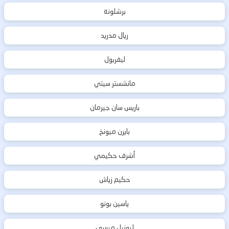
برشلونة
ريال مدريد
ليفربول
مانشستر سيتي
باريس سان جيرمان
بايرن ميونخ
أشرف حكيمي
حكيم زياش
ياسين بونو
ليونيل ميسي