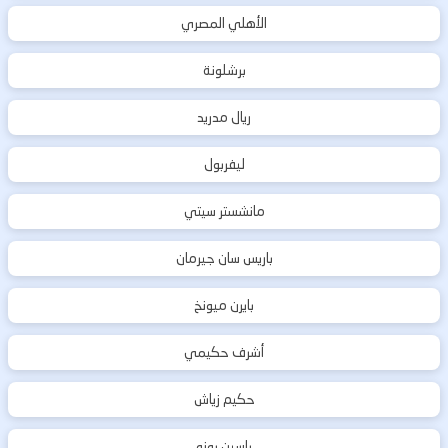
الأهلي المصري
برشلونة
ريال مدريد
ليفربول
مانشستر سيتي
باريس سان جيرمان
بايرن ميونخ
أشرف حكيمي
حكيم زياش
ياسين بونو