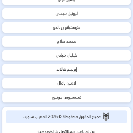
ليونيل ميسي
كريستيانو رونالدو
محمد صلاح
كيليان مبابي
إيرلينج هالاند
لامين يامال
فينيسيوس جونيور
جميع الحقوق محفوظة ©
2026
المغرب سبورت
من نحن
اعلن معنا
اتصل بنا
الخصوصية