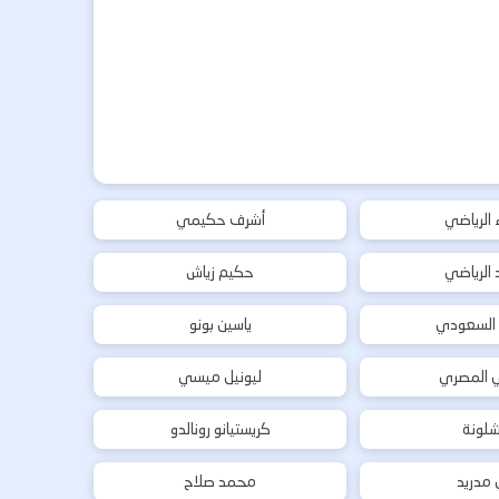
ء الرياضي
أشرف حكيمي
د الرياضي
حكيم زياش
 السعودي
ياسين بونو
ي المصري
ليونيل ميسي
شلونة
كريستيانو رونالدو
ل مدريد
محمد صلاح