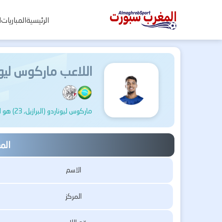
المغرب
الرئيسية
المباريات
ا
سبورت
اللاعب ماركوس ليون
ماركوس ليوناردو (البرازيل, 23) هو لاعب كرة قدم, يلعب حاليًا لصالح أياكس في هولندا.
الم
الاسم
المركز