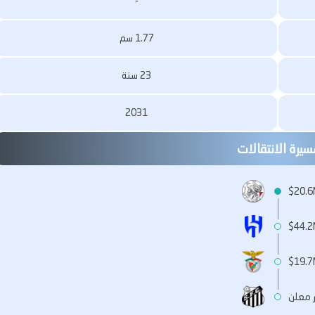
-
1.77 سم
23 سنة
2031
يرة الانتقالات
$20.6
$44.2
$19.7
ر معلن