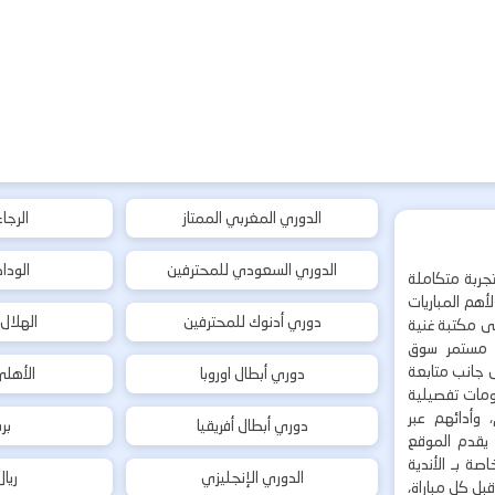
الدوري المغربي الممتاز
الرجا
الدوري السعودي للمحترفين
الودا
جربة متكاملة
هم المباريات
دوري أدنوك للمحترفين
الهلال
إلى مكتبة غنية
 مستمر سوق
ى جانب متابعة
دوري أبطال اوروبا
الأهل
لومات تفصيلية
 وأدائهم عبر
دوري أبطال أفريقيا
بر
 يقدم الموقع
ة بـ الأندية
الدوري الإنجليزي
ريا
بل كل مباراة،