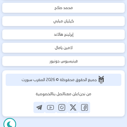
محمد صلاح
كيليان مبابي
إيرلينج هالاند
لامين يامال
فينيسيوس جونيور
جميع الحقوق محفوظة ©
2026
المغرب سبورت
من نحن
اعلن معنا
اتصل بنا
الخصوصية