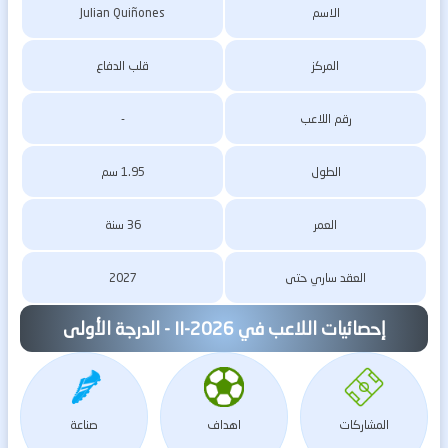
الاسم
Julian Quiñones
المركز
قلب الدفاع
رقم اللاعب
-
الطول
1.95 سم
العمر
36 سنة
العقد ساري حتى
2027
إحصائيات اللاعب في II-2026 - الدرجة الأولى
المشاركات
اهداف
صناعة