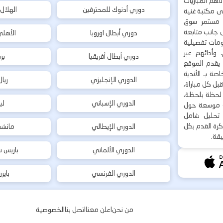
هم المباريات
دوري أدنوك للمحترفين
الهلال
إلى مكتبة غنية
 مستمر سوق
ى جانب متابعة
دوري أبطال اوروبا
الأهل
لومات تفصيلية
 وأدائهم عبر
دوري أبطال أفريقيا
بر
 يقدم الموقع
ة بـ الأندية
الدوري الإنجليزي
ريا
بل كل مباراة،
ت لحظة بلحظة،
الدوري الإسباني
لي
ت موسعة حول
ع تحليل شامل
كرة القدم بكل
الدوري الإيطالي
مانشس
يقة.
الدوري الألماني
باريس س
الدوري الفرنسي
باير
من نحن
اعلن معنا
اتصل بنا
الخصوصية