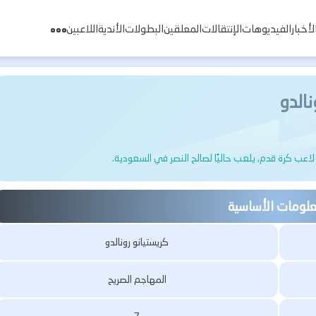
لأخبار
الفيديوهات
الإنتقالات
المعلقين
البطولات
الأندية
اللاعبين
نالدو
علومات الأساسية
كريستيانو رونالدو
المهاجم الصريح