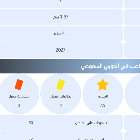
7
1.87 سم
41 سنة
2027
لاعب في الدوري السعودي
التقييم
بطاقات صفراء
بطاقات حمراء
0
2
7.5
تسديدات على المرمى
60
إضاعة فرص كبيرة
22