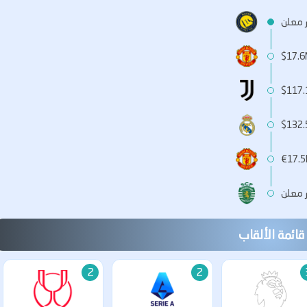
ر معلن
$17.6
$117.
$132.
€17.
ر معلن
قائمة الألقاب
2
2