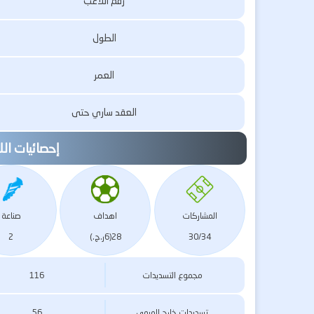
رقم اللاعب
الطول
العمر
العقد ساري حتى
إحصائيات ال
المشاركات
اهداف
صناعة
30/34
28(6ر.ج.)
2
مجموع التسديدات
116
تسديدات خارج المرمى
56