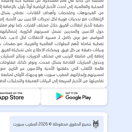
لمتابعة كل جديد في عالم المستديرة، من تغطية حية ودقيقة لأ
المحلية والعالمية، إلى أحدث الأخبار الرياضية أولاً بأول، بالإضافة 
من الفيديوهات وملخصات وأهداف اللقاءات. نغطي بشكل
الإنتقالات مع تحديثات فورية لكل تحركات اللاعبين بين الأندية، إل
دقيقة لأخبار انتقالات الفريق خلال مختلف الفترات. كما نوفر مع
حول اللاعبين والمدربين تشمل مسيرتهم الكروية، إحصائياتهم،
المواسم، مع عرض كامل لـ مسيرة الانتقالات لكل لاعب. كما
تغطية شاملة لأهم البطولات العالمية والعربية، مع صفحات خاص
وبيانات دقيقة عن كل فريق. ويمكنك الاطلاع على تشكيلة الفريق ق
إضافة إلى متابعة الترتيب في مختلف الدوريات، ونتائج المباريا
وجدول المباريات القادمة بشكل محدث. ونوفر كذلك معلوما
قائمة الألقاب التي حققتها الأندية واللاعبون عبر التاريخ، م
لمسيرتهم وإنجازاتهم. المغرب سبورت هو وجهتك الأولى لمتابعة 
تفاصيلها، من الأخبار السريعة إلى البيانات العميقة والتحليلات الدق
جميع الحقوق محفوظة ©
2026
المغرب سبورت