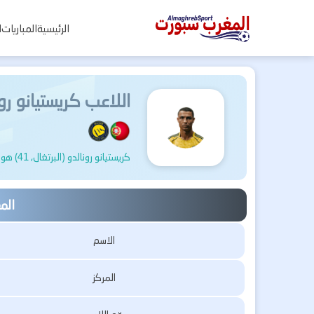
المغرب
الرئيسية
المباريات
ا
سبورت
اللاعب كريستيانو رو
كريستيانو رونالدو (البرتغال, 41) هو لاعب كرة قدم, يلعب حاليًا لصالح النصر في السعودية.
الم
الاسم
المركز