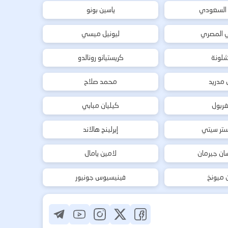
 السعودي
ياسين بونو
ي المصري
ليونيل ميسي
شلونة
كريستيانو رونالدو
ل مدريد
محمد صلاح
فربول
كيليان مبابي
تر سيتي
إيرلينج هالاند
ان جيرمان
لامين يامال
ن ميونخ
فينيسيوس جونيور