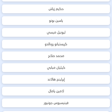
حكيم زياش
ياسين بونو
ليونيل ميسي
كريستيانو رونالدو
محمد صلاح
كيليان مبابي
إيرلينج هالاند
لامين يامال
فينيسيوس جونيور