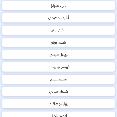
بايرن ميونخ
أشرف حكيمي
حكيم زياش
ياسين بونو
ليونيل ميسي
كريستيانو رونالدو
محمد صلاح
كيليان مبابي
إيرلينج هالاند
لامين يامال