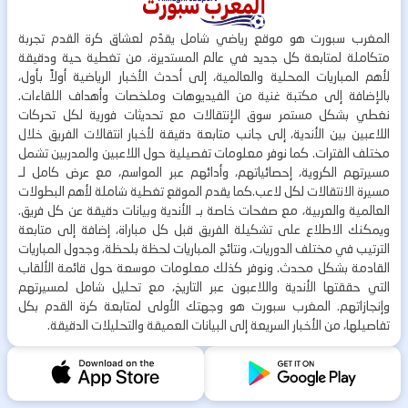
المغرب سبورت هو موقع رياضي شامل يقدّم لعشاق كرة القدم تجربة
متكاملة لمتابعة كل جديد في عالم المستديرة، من تغطية حية ودقيقة
لأهم المباريات المحلية والعالمية، إلى أحدث الأخبار الرياضية أولاً بأول،
بالإضافة إلى مكتبة غنية من الفيديوهات وملخصات وأهداف اللقاءات.
نغطي بشكل مستمر سوق الإنتقالات مع تحديثات فورية لكل تحركات
اللاعبين بين الأندية، إلى جانب متابعة دقيقة لأخبار انتقالات الفريق خلال
مختلف الفترات. كما نوفر معلومات تفصيلية حول اللاعبين والمدربين تشمل
مسيرتهم الكروية، إحصائياتهم، وأدائهم عبر المواسم، مع عرض كامل لـ
مسيرة الانتقالات لكل لاعب.كما يقدم الموقع تغطية شاملة لأهم البطولات
العالمية والعربية، مع صفحات خاصة بـ الأندية وبيانات دقيقة عن كل فريق.
ويمكنك الاطلاع على تشكيلة الفريق قبل كل مباراة، إضافة إلى متابعة
الترتيب في مختلف الدوريات، ونتائج المباريات لحظة بلحظة، وجدول المباريات
القادمة بشكل محدث. ونوفر كذلك معلومات موسعة حول قائمة الألقاب
التي حققتها الأندية واللاعبون عبر التاريخ، مع تحليل شامل لمسيرتهم
وإنجازاتهم. المغرب سبورت هو وجهتك الأولى لمتابعة كرة القدم بكل
تفاصيلها، من الأخبار السريعة إلى البيانات العميقة والتحليلات الدقيقة.