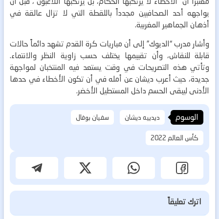
معتبراً أن “الأخطاء لا يرتكبها الحكام، بل يرتكبها اللاعبون”، قبل أن
يواجهه أحد الصحافيين مجدداً باللقطة التي لا تزال عالقة في
أذهان الجماهير المغربية.
وأشار مدرب “الديوك” إلى أن مباريات كرة القدم تشهد دائماً حالات
قابلة للنقاش، وأن تقييمها يختلف حسب زاوية النظر والانتماء.
وتأتي هذه التصريحات في وقت يستعد فيه المنتخبان لمواجهة
جديدة، حيث أعرب ديشان عن أمله في أن تكون الأخطاء في حدها
الأدنى ليبقى الحسم داخل المستطيل الأخضر.
الوسوم
ديدييه ديشان
سفيان بوفال
كأس العالم 2022
اترك تعليقاً