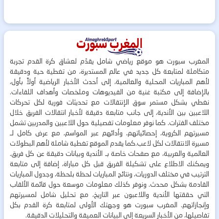
المغرب سبورت هو موقع رياضي شامل يقدّم لعشاق كرة القدم تجربة
متكاملة لمتابعة كل جديد في عالم المستديرة، من تغطية حية ودقيقة
لأهم المباريات المحلية والعالمية، إلى أحدث الأخبار الرياضية أولاً بأول،
بالإضافة إلى مكتبة غنية من الفيديوهات وملخصات وأهداف اللقاءات.
نغطي بشكل مستمر سوق الإنتقالات مع تحديثات فورية لكل تحركات
اللاعبين بين الأندية، إلى جانب متابعة دقيقة لأخبار انتقالات الفريق خلال
مختلف الفترات. كما نوفر معلومات تفصيلية حول اللاعبين والمدربين تشمل
مسيرتهم الكروية، إحصائياتهم، وأدائهم عبر المواسم، مع عرض كامل لـ
مسيرة الانتقالات لكل لاعب.كما يقدم الموقع تغطية شاملة لأهم البطولات
العالمية والعربية، مع صفحات خاصة بـ الأندية وبيانات دقيقة عن كل فريق.
ويمكنك الاطلاع على تشكيلة الفريق قبل كل مباراة، إضافة إلى متابعة
الترتيب في مختلف الدوريات، ونتائج المباريات لحظة بلحظة، وجدول المباريات
القادمة بشكل محدث. ونوفر كذلك معلومات موسعة حول قائمة الألقاب
التي حققتها الأندية واللاعبون عبر التاريخ، مع تحليل شامل لمسيرتهم
وإنجازاتهم. المغرب سبورت هو وجهتك الأولى لمتابعة كرة القدم بكل
تفاصيلها، من الأخبار السريعة إلى البيانات العميقة والتحليلات الدقيقة.