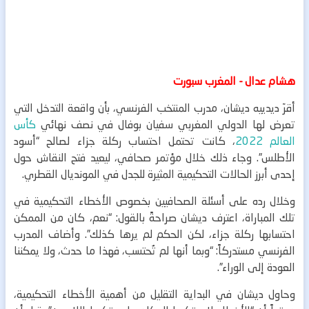
هشام عدال - المغرب سبورت
أقرّ ديدييه ديشان، مدرب المنتخب الفرنسي، بأن واقعة التدخل التي
تعرض لها الدولي المغربي سفيان بوفال في نصف نهائي
كأس
العالم 2022
، كانت تحتمل احتساب ركلة جزاء لصالح “أسود
الأطلس”. وجاء ذلك خلال مؤتمر صحافي، ليعيد فتح النقاش حول
إحدى أبرز الحالات التحكيمية المثيرة للجدل في المونديال القطري.
وخلال رده على أسئلة الصحافيين بخصوص الأخطاء التحكيمية في
تلك المباراة، اعترف ديشان صراحةً بالقول: “نعم، كان من الممكن
احتسابها ركلة جزاء، لكن الحكم لم يرها كذلك”. وأضاف المدرب
الفرنسي مستدركاً: “وبما أنها لم تُحتسب، فهذا ما حدث، ولا يمكننا
العودة إلى الوراء”.
وحاول ديشان في البداية التقليل من أهمية الأخطاء التحكيمية،