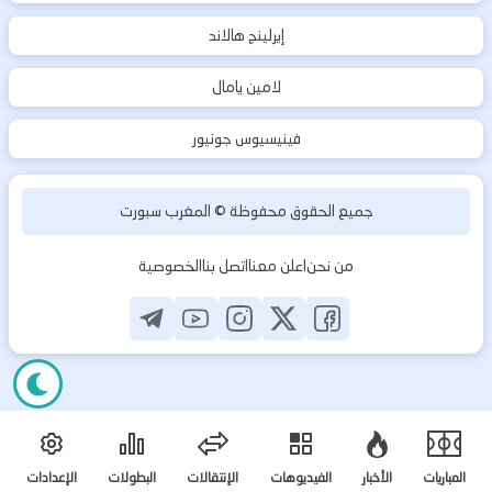
إيرلينج هالاند
لامين يامال
فينيسيوس جونيور
جميع الحقوق محفوظة ©
المغرب سبورت
من نحن
اعلن معنا
اتصل بنا
الخصوصية
المباريات
الأخبار
الفيديوهات
الإنتقالات
البطولات
الإعدادات