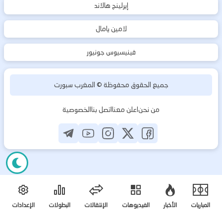
إيرلينج هالاند
لامين يامال
فينيسيوس جونيور
جميع الحقوق محفوظة ©
المغرب سبورت
من نحن
اعلن معنا
اتصل بنا
الخصوصية
المباريات
الأخبار
الفيديوهات
الإنتقالات
البطولات
الإعدادات