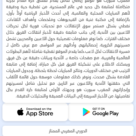
المغرب سبورت هو موقع رياضي شامل يقدّم لعشاق كرة القدم تجربة
متكاملة لمتابعة كل جديد في عالم المستديرة، من تغطية حية ودقيقة
لأهم المباريات المحلية والعالمية، إلى أحدث الأخبار الرياضية أولاً بأول،
بالإضافة إلى مكتبة غنية من الفيديوهات وملخصات وأهداف اللقاءات.
نغطي بشكل مستمر سوق الإنتقالات مع تحديثات فورية لكل تحركات
اللاعبين بين الأندية، إلى جانب متابعة دقيقة لأخبار انتقالات الفريق خلال
مختلف الفترات. كما نوفر معلومات تفصيلية حول اللاعبين والمدربين تشمل
مسيرتهم الكروية، إحصائياتهم، وأدائهم عبر المواسم، مع عرض كامل لـ
مسيرة الانتقالات لكل لاعب.كما يقدم الموقع تغطية شاملة لأهم البطولات
العالمية والعربية، مع صفحات خاصة بـ الأندية وبيانات دقيقة عن كل فريق.
ويمكنك الاطلاع على تشكيلة الفريق قبل كل مباراة، إضافة إلى متابعة
الترتيب في مختلف الدوريات، ونتائج المباريات لحظة بلحظة، وجدول المباريات
القادمة بشكل محدث. ونوفر كذلك معلومات موسعة حول قائمة الألقاب
التي حققتها الأندية واللاعبون عبر التاريخ، مع تحليل شامل لمسيرتهم
وإنجازاتهم. المغرب سبورت هو وجهتك الأولى لمتابعة كرة القدم بكل
تفاصيلها، من الأخبار السريعة إلى البيانات العميقة والتحليلات الدقيقة.
الدوري المغربي الممتاز