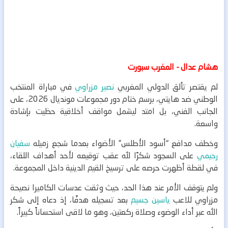
هشام عدال - المغرب سبورت
لم يقتصر تألق الدولي المغربي
نصير مزراوي
في مباراة المنتخب
الوطني ضد هايتي، برسم ختام دور مجموعات مونديال 2026، على
الجانب الفني، بل امتد ليشمل مواقف أخلاقية حظيت بإشادة
واسعة.
وخطف مدافع “أسود الأطلس” الأضواء بعدما شجع زميله
سفيان
رحيمي
على السجود شكرًا لله عقب توقيعه لأحد أهداف اللقاء،
في لقطة أظهرت حرصه على ترسيخ القيم الدينية داخل المجموعة.
ولم يتوقف الأمر عند هذا الحد، حيث وثقت عدسات الكاميرا نصيحة
مزراوي للاعب
ياسين جسيم
بعد تسجيله هدفًا، إذ دعاه إلى شكر
الله عبر أداء الوضوء وصلاة ركعتين، وهو ما لاقى استحساناً كبيراً.