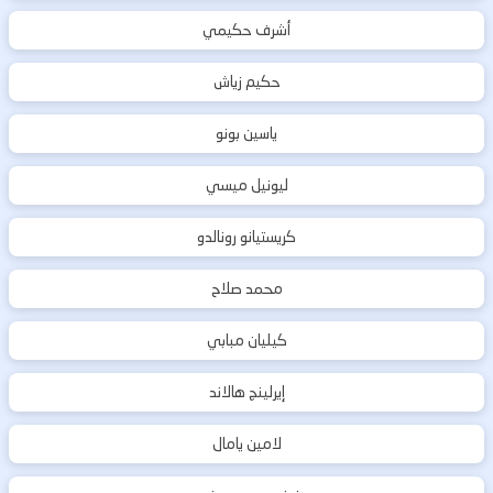
أشرف حكيمي
حكيم زياش
ياسين بونو
ليونيل ميسي
كريستيانو رونالدو
محمد صلاح
كيليان مبابي
إيرلينج هالاند
لامين يامال