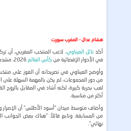
هشام عدال - المغرب سبورت
أكد
نائل العيناوي
، لاعب المنتخب المغربي، أن تركي
في الأدوار الإقصائية من
كأس العالم
2026، مشدداً على أن الفريق لا يفضل مواجهة أي منافس بعينه في دور الـ32.
وأوضح العيناوي في تصريحاته أن الفوز على منتخب
من دور المجموعات، لم يكن بالمهمة السهلة على ال
لعب بحرية كبيرة، لكنه أشاد في المقابل بالروح ال
أكثر من مناسبة.
وأضاف متوسط ميدان “أسود الأطلس” أن الإصرار وع
من المسابقة. وتابع قائلاً: “هناك بعض الجوانب ال
نهائي”.