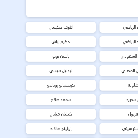
ء الرياضي
أشرف حكيمي
د الرياضي
حكيم زياش
 السعودي
ياسين بونو
ي المصري
ليونيل ميسي
شلونة
كريستيانو رونالدو
ل مدريد
محمد صلاح
فربول
كيليان مبابي
تر سيتي
إيرلينج هالاند