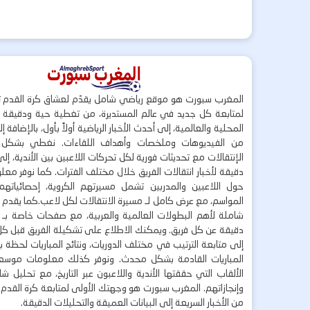
المغرب سبورت هو موقع رياضي شامل يقدّم لعشاق كرة القدم ت
لمتابعة كل جديد في عالم المستديرة، من تغطية حية ودقيقة لأ
المحلية والعالمية، إلى أحدث الأخبار الرياضية أولاً بأول، بالإضافة 
من الفيديوهات وملخصات وأهداف اللقاءات. نغطي بشكل
الإنتقالات مع تحديثات فورية لكل تحركات اللاعبين بين الأندية، إل
دقيقة لأخبار انتقالات الفريق خلال مختلف الفترات. كما نوفر مع
حول اللاعبين والمدربين تشمل مسيرتهم الكروية، إحصائياتهم،
المواسم، مع عرض كامل لـ مسيرة الانتقالات لكل لاعب.كما يقدم
شاملة لأهم البطولات العالمية والعربية، مع صفحات خاصة بـ ال
دقيقة عن كل فريق. ويمكنك الاطلاع على تشكيلة الفريق قبل كل 
إلى متابعة الترتيب في مختلف الدوريات، ونتائج المباريات لحظة
المباريات القادمة بشكل محدث. ونوفر كذلك معلومات موسع
الألقاب التي حققتها الأندية واللاعبون عبر التاريخ، مع تحليل 
وإنجازاتهم. المغرب سبورت هو وجهتك الأولى لمتابعة كرة القدم 
من الأخبار السريعة إلى البيانات العميقة والتحليلات الدقيقة.