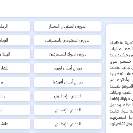
الدوري المغربي الممتاز
الرجا
الدوري السعودي للمحترفين
الودا
جربة متكاملة
هم المباريات
دوري أدنوك للمحترفين
الهلال
إلى مكتبة غنية
 مستمر سوق
ى جانب متابعة
دوري أبطال اوروبا
الأهل
لومات تفصيلية
 وأدائهم عبر
دوري أبطال أفريقيا
بر
 الموقع تغطية
أندية وبيانات
الدوري الإنجليزي
ريا
مباراة، إضافة
 بلحظة، وجدول
الدوري الإسباني
لي
ة حول قائمة
شامل لمسيرتهم
بكل تفاصيلها،
الدوري الإيطالي
مانشس