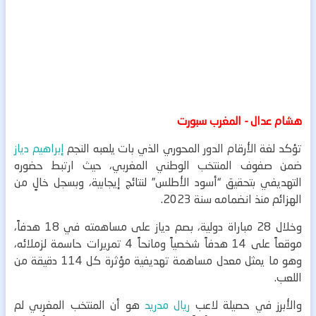
هشام عدال - المغرب سبورت
تؤكد لغة الأرقام الدور المحوري الذي بات يلعبه النجم
إبراهيم دياز
ضمن صفوف المنتخب الوطني المغربي، حيث ارتبط حضوره
التهديفي بتحقيق “أسود الأطلس” لنتائج إيجابية، وبسجل خالٍ من
الهزائم منذ انضمامه سنة 2023.
وخلال 28 مباراة دولية، بصم دياز على مساهمته في 18 هدفاً،
موقعاً على 14 هدفاً شخصياً ومانحاً 4 تمريرات حاسمة لزملائه،
وهو ما يمثل معدل مساهمة تهديفية مؤثرة كل 114 دقيقة من
اللعب.
والأبرز في حصيلة لاعب
ريال مدريد
هو أن المنتخب المغربي لم