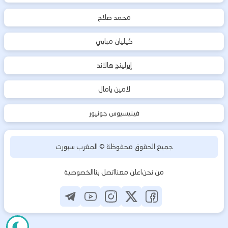
محمد صلاح
كيليان مبابي
إيرلينج هالاند
لامين يامال
فينيسيوس جونيور
جميع الحقوق محفوظة ©
المغرب سبورت
من نحن
اعلن معنا
اتصل بنا
الخصوصية