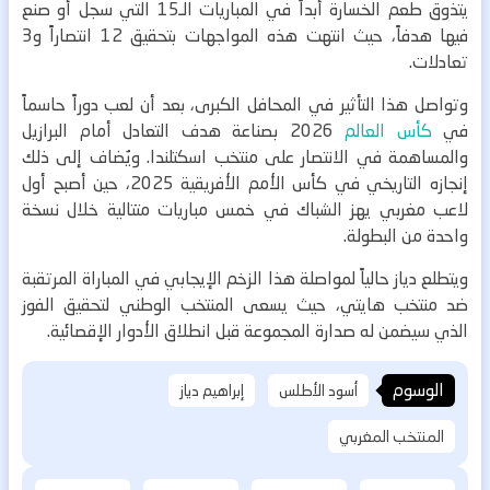
يتذوق طعم الخسارة أبداً في المباريات الـ15 التي سجل أو صنع
فيها هدفاً، حيث انتهت هذه المواجهات بتحقيق 12 انتصاراً و3
تعادلات.
وتواصل هذا التأثير في المحافل الكبرى، بعد أن لعب دوراً حاسماً
في
كأس العالم
2026 بصناعة هدف التعادل أمام البرازيل
والمساهمة في الانتصار على منتخب اسكتلندا. ويُضاف إلى ذلك
إنجازه التاريخي في كأس الأمم الأفريقية 2025، حين أصبح أول
لاعب مغربي يهز الشباك في خمس مباريات متتالية خلال نسخة
واحدة من البطولة.
ويتطلع دياز حالياً لمواصلة هذا الزخم الإيجابي في المباراة المرتقبة
ضد منتخب هايتي، حيث يسعى المنتخب الوطني لتحقيق الفوز
الذي سيضمن له صدارة المجموعة قبل انطلاق الأدوار الإقصائية.
الوسوم
أسود الأطلس
إبراهيم دياز
المنتخب المغربي