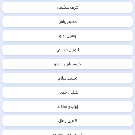
أشرف حكيمي
حكيم زياش
ياسين بونو
ليونيل ميسي
كريستيانو رونالدو
محمد صلاح
كيليان مبابي
إيرلينج هالاند
لامين يامال
فينيسيوس جونيور