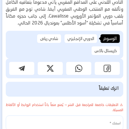
النادي اللندني على المدافع المغربي يأتي مدعوماً بتعافيه الكامل
وتألقه مع المنتخب الوطني المغربي أيضا.
شادي توج مع الفريق
بلقب دوري المؤتمر الأوروبي Cawalisse، إلى جانب حجزه مكاناً
أساسياً في تشكيلة “أسود الأطلس” بمونديال 2026 الحالي.
الوسوم
الدوري الإنجليزي
شادي رياض
كريستال بالاس
اترك تعليقاً
⚠️ التعليقات خاضعة للمراجعة قبل النشر — يُمنع منعاً باتاً استخدام الروابط أو الألفاظ
المسيئة.