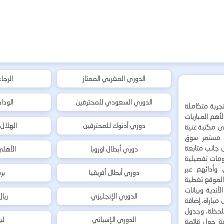
الدوري المغربي الممتاز
الرجا
الدوري السعودي للمحترفين
الودا
جربة متكاملة
هم المباريات
دوري أدنوك للمحترفين
الهلال
إلى مكتبة غنية
 مستمر سوق
ى جانب متابعة
دوري أبطال اوروبا
الأهل
لومات تفصيلية
 وأدائهم عبر
دوري أبطال أفريقيا
بر
 الموقع تغطية
أندية وبيانات
الدوري الإنجليزي
ريا
مباراة، إضافة
 بلحظة، وجدول
الدوري الإسباني
لي
ة حول قائمة