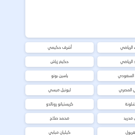
ء الرياضي
أشرف حكيمي
د الرياضي
حكيم زياش
 السعودي
ياسين بونو
ي المصري
ليونيل ميسي
شلونة
كريستيانو رونالدو
ل مدريد
محمد صلاح
فربول
كيليان مبابي