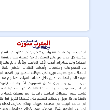
المغرب سبورت هو موقع رياضي شامل يقدّم لعشاق كرة القدم ت
لمتابعة كل جديد في عالم المستديرة، من تغطية حية ودقيقة لأ
المحلية والعالمية، إلى أحدث الأخبار الرياضية أولاً بأول، بالإضافة 
من الفيديوهات وملخصات وأهداف اللقاءات. نغطي بشكل
الإنتقالات مع تحديثات فورية لكل تحركات اللاعبين بين الأندية، إل
دقيقة لأخبار انتقالات الفريق خلال مختلف الفترات. كما نوفر مع
حول اللاعبين والمدربين تشمل مسيرتهم الكروية، إحصائياتهم،
المواسم، مع عرض كامل لـ مسيرة الانتقالات لكل لاعب.كما يقدم
شاملة لأهم البطولات العالمية والعربية، مع صفحات خاصة بـ ال
دقيقة عن كل فريق. ويمكنك الاطلاع على تشكيلة الفريق قبل كل 
إلى متابعة الترتيب في مختلف الدوريات، ونتائج المباريات لحظة
المباريات القادمة بشكل محدث. ونوفر كذلك معلومات موسع