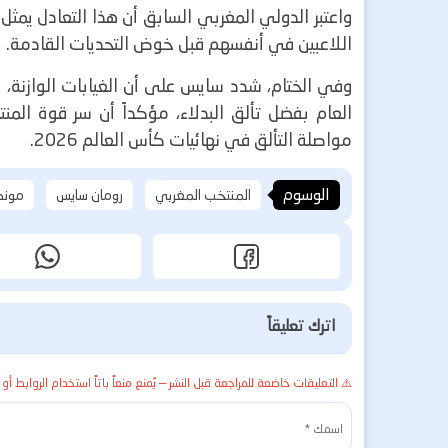
واعتبر الدولي المغربي السابق أن هذا التعادل يمث
اللاعبين في أنفسهم قبل خوض التحديات القادمة.
وفي الختام، شدد سايس على أن الغيابات الوازنة، و
العام بفضل تألق البدلاء، مؤكداً أن سر قوة الم
مواصلة التألق في نهائيات كأس العالم 2026.
الوسوم
المنتخب المغربي
رومان سايس
مونديال
اترك تعليقاً
⚠️ التعليقات خاضعة للمراجعة قبل النشر — يُمنع منعاً باتاً استخدام الروابط أو 