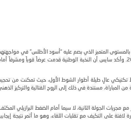
، بالمستوى المتميز الذي بصم عليه “أسود الأطلس” في مواجهتهم
ضد البرازيل، برسم الجولة الأولى من مونديال 2026. وأكد سايس أن النخبة الوطنية قدمت عرضاً قوياً ومشرفاً أما
ط تكتيكي عالٍ طيلة أطوار الشوط الأول، حيث تمكنت من تحجيم
 المباراة، مستندة في ذلك إلى الروح القتالية والتركيز الذهن
مع مجريات الجولة الثانية، لا سيما أمام الضغط البرازيلي المكثف
افتة على التكيف مع تقلبات اللقاء، وهو ما أثمر نتيجة إيجابي