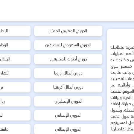
الدوري المغربي الممتاز
الرجا
الدوري السعودي للمحترفين
الودا
جربة متكاملة
هم المباريات
دوري أدنوك للمحترفين
الهلال
إلى مكتبة غنية
 مستمر سوق
ى جانب متابعة
دوري أبطال اوروبا
الأهل
لومات تفصيلية
 وأدائهم عبر
دوري أبطال أفريقيا
بر
 الموقع تغطية
أندية وبيانات
الدوري الإنجليزي
ريا
مباراة، إضافة
 بلحظة، وجدول
الدوري الإسباني
لي
ة حول قائمة
شامل لمسيرتهم
بكل تفاصيلها،
الدوري الإيطالي
مانشس