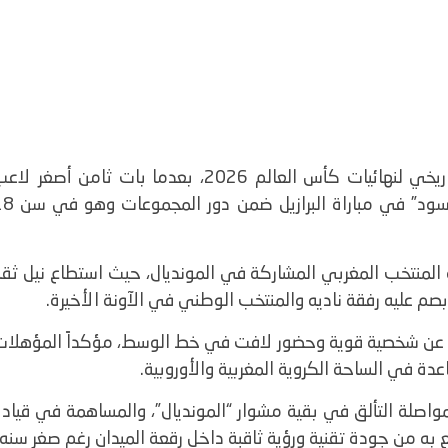
بصم الدولي المغربي أيوب بوعدي على دخول تاريخي لنهائيات كأس العالم 2026، بعدما بات ثامن أصغر ل
يشارك في العرس المونديالي. وشارك موهبة “الأسود” في مباراة البرا
 المنتخب المغربي المشاركة في المونديال، حيث استطاع نيل ثقة
صم عليه رفقة ناديه والمنتخب الوطني في الآونة الأخيرة.
اب عن شخصية قوية وحضور لافت في خط الوسط، مؤكداً المؤهلات
عدة في الساحة الكروية المغربية والأوروبية.
مواصلة التألق في بقية مشوار “المونديال”، والمساهمة في قياد
متع به من جودة تقنية ورؤية ثاقبة داخل رقعة الميدان رغم صغر سنه.