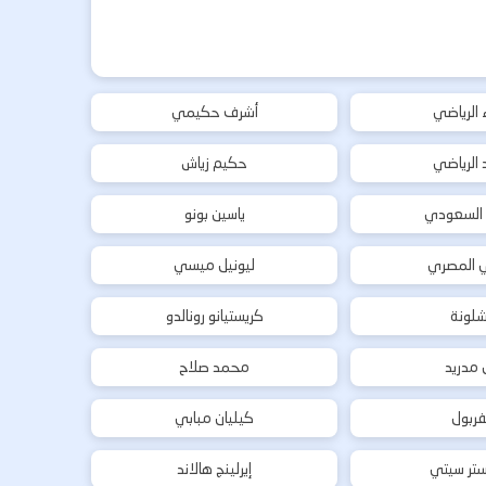
ء الرياضي
أشرف حكيمي
د الرياضي
حكيم زياش
 السعودي
ياسين بونو
ي المصري
ليونيل ميسي
شلونة
كريستيانو رونالدو
ل مدريد
محمد صلاح
فربول
كيليان مبابي
تر سيتي
إيرلينج هالاند