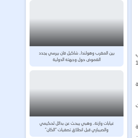
بين المغرب وهولندا.. شاكيل فان بيرسي يجدد
اعب
الغموض حول وجهته الدولية
زيل ضمن دور المجموعات وهو في سن 18
غيابات وازنة.. وهبي يبحث عن بدائل لحكيمي
ة
والصيباري قبل انطلاق تصفيات “الكان”