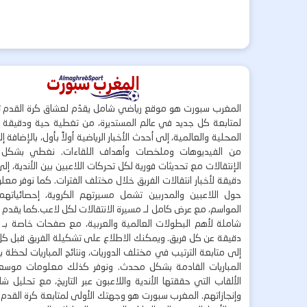
المغرب سبورت هو موقع رياضي شامل يقدّم لعشاق كرة القدم ت
لمتابعة كل جديد في عالم المستديرة، من تغطية حية ودقيقة لأ
المحلية والعالمية، إلى أحدث الأخبار الرياضية أولاً بأول، بالإضافة 
من الفيديوهات وملخصات وأهداف اللقاءات. نغطي بشكل
الإنتقالات مع تحديثات فورية لكل تحركات اللاعبين بين الأندية، إل
دقيقة لأخبار انتقالات الفريق خلال مختلف الفترات. كما نوفر مع
حول اللاعبين والمدربين تشمل مسيرتهم الكروية، إحصائياتهم،
المواسم، مع عرض كامل لـ مسيرة الانتقالات لكل لاعب.كما يقدم
شاملة لأهم البطولات العالمية والعربية، مع صفحات خاصة بـ ال
دقيقة عن كل فريق. ويمكنك الاطلاع على تشكيلة الفريق قبل كل 
إلى متابعة الترتيب في مختلف الدوريات، ونتائج المباريات لحظة
المباريات القادمة بشكل محدث. ونوفر كذلك معلومات موسع
الألقاب التي حققتها الأندية واللاعبون عبر التاريخ، مع تحليل 
وإنجازاتهم. المغرب سبورت هو وجهتك الأولى لمتابعة كرة القدم 