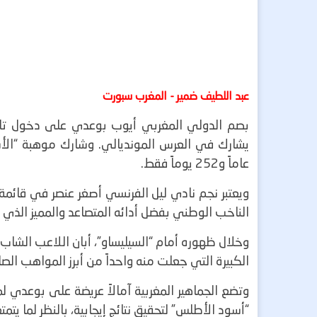
عبد اللطيف ضمير - المغرب سبورت
عاماً و252 يوماً فقط.
ويعتبر نجم نادي ليل الفرنسي أصغر عنصر في قائمة
الناخب الوطني بفضل أدائه المتصاعد والمميز الذي ب
وخلال ظهوره أمام “السيليساو”، أبان اللاعب الش
الكبيرة التي جعلت منه واحداً من أبرز المواهب الصا
وتضع الجماهير المغربية آمالاً عريضة على بوعدي ل
“أسود الأطلس” لتحقيق نتائج إيجابية، بالنظر لما يت