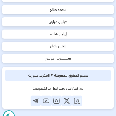
محمد صلاح
كيليان مبابي
إيرلينج هالاند
لامين يامال
فينيسيوس جونيور
جميع الحقوق محفوظة ©
المغرب سبورت
من نحن
اعلن معنا
اتصل بنا
الخصوصية