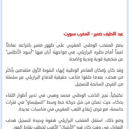
عبد اللطيف ضمير - المغرب سبورت
بصم المنتخب الوطني المغربي على ظهور متميز بانتزاعه تعادلاً
ثميناً أمام نظيره البرازيلي، في مواجهة أبان فيها “أسود الأطلس”
عن شخصية قوية وندية واضحة.
وقد كان بإمكان العناصر الوطنية إنهاء الشوط الأول متقدمين بأكثر
من هدف، بعدما خلقوا متاعب حقيقية للدفاع البرازيلي عبر سلسلة
من الفرص السانحة للتسجيل.
تكتيكياً، نجح الناخب الوطني محمد وهبي في تدبير أطوار اللقاء
بذكاء، حيث تمكن من شل حركة خط وسط “السيليساو” في فترات
حاسمة، مع فرض إيقاع اللعب المغربي في مناسبات عديدة.
ومع ذلك، استغل المنتخب البرازيلي هفوة وحيدة لتسجيل هدف
التعادل، في وقت كان فيه “الأشبال” الأقرب لخطف نقاط الفوز.