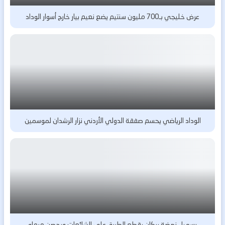
عرض خليجي بـ700 مليون سنتيم يضع نعيم بيار خارج أسوار الوداد
الوداد الرياضي يحسم صفقة الدولي الأردني نزار الرشدان لموسمين
رسميا.. نهضة بركان يقطع الطريق على الشائعات ويحصن مرماه