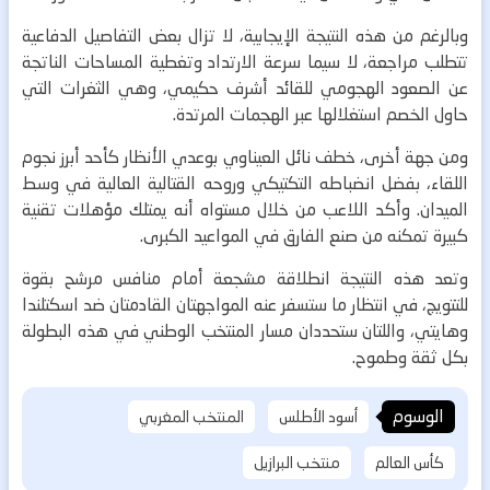
وبالرغم من هذه النتيجة الإيجابية، لا تزال بعض التفاصيل الدفاعية
تتطلب مراجعة، لا سيما سرعة الارتداد وتغطية المساحات الناتجة
عن الصعود الهجومي للقائد أشرف حكيمي، وهي الثغرات التي
حاول الخصم استغلالها عبر الهجمات المرتدة.
ومن جهة أخرى، خطف نائل العيناوي بوعدي الأنظار كأحد أبرز نجوم
اللقاء، بفضل انضباطه التكتيكي وروحه القتالية العالية في وسط
الميدان. وأكد اللاعب من خلال مستواه أنه يمتلك مؤهلات تقنية
كبيرة تمكنه من صنع الفارق في المواعيد الكبرى.
وتعد هذه النتيجة انطلاقة مشجعة أمام منافس مرشح بقوة
للتتويج، في انتظار ما ستسفر عنه المواجهتان القادمتان ضد اسكتلندا
وهايتي، واللتان ستحددان مسار المنتخب الوطني في هذه البطولة
بكل ثقة وطموح.
الوسوم
أسود الأطلس
المنتخب المغربي
كأس العالم
منتخب البرازيل