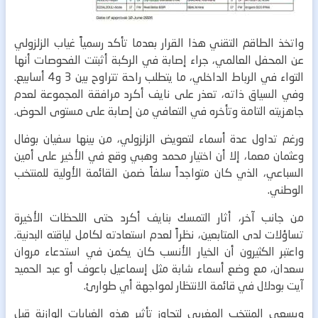
واتخذ الطاقم التقني هذا القرار بعدما تأكد رسمياً غياب الزلزولي
عن المحفل العالمي، جراء إصابة في الركبة أثبتت الفحوصات أنها
التواء في الرباط الداخلي، ما يتطلب راحة تتراوح بين 3 و4 أسابيع.
وفي السياق ذاته، تعذر على نايف أكرد مرافقة المجموعة لعدم
جاهزيته التامة وتأخره في التعافي من إصابة على مستوى الحوض.
ورغم تداول عدة أسماء لتعويض الزلزولي، من بينها سفيان بوفال
وعثمان معما، إلا أن اختيار محمد وهبي وقع في الأخير على أمين
السباعي، الذي كان متواجداً سلفاً ضمن القائمة الأولية للمنتخب
الوطني.
من جانب آخر، أثار التمسك بنايف أكرد حتى اللحظات الأخيرة
تساؤلات لدى المتابعين، نظراً لعدم استعادته لكامل لياقته البدنية.
واعتبر الكثيرون أن الخيار الأنسب كان يكمن في استدعاء مروان
سعدان، مع وضع أسماء شابة مثل إسماعيل باعوف أو عبد الحميد
آيت بودلال في قائمة الانتظار لمواجهة أي طوارئ.
ويسعى المنتخب المغربي لتجاوز تأثير هذه الغيابات الوازنة قبل