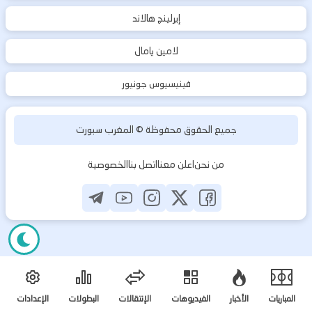
إيرلينج هالاند
لامين يامال
فينيسيوس جونيور
جميع الحقوق محفوظة ©
المغرب سبورت
من نحن
اعلن معنا
اتصل بنا
الخصوصية
المباريات
الأخبار
الفيديوهات
الإنتقالات
البطولات
الإعدادات