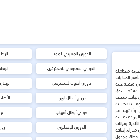
الدوري المغربي الممتاز
الرجا
الدوري السعودي للمحترفين
الودا
جربة متكاملة
هم المباريات
دوري أدنوك للمحترفين
الهلال
إلى مكتبة غنية
 مستمر سوق
ى جانب متابعة
دوري أبطال اوروبا
الأهل
لومات تفصيلية
 وأدائهم عبر
دوري أبطال أفريقيا
بر
 الموقع تغطية
أندية وبيانات
الدوري الإنجليزي
ريا
مباراة، إضافة
 بلحظة، وجدول