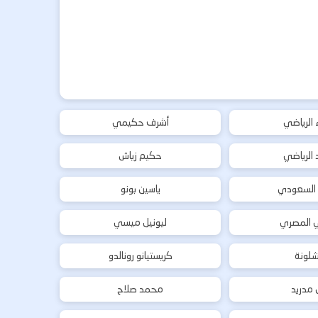
ء الرياضي
أشرف حكيمي
د الرياضي
حكيم زياش
 السعودي
ياسين بونو
ي المصري
ليونيل ميسي
شلونة
كريستيانو رونالدو
ل مدريد
محمد صلاح