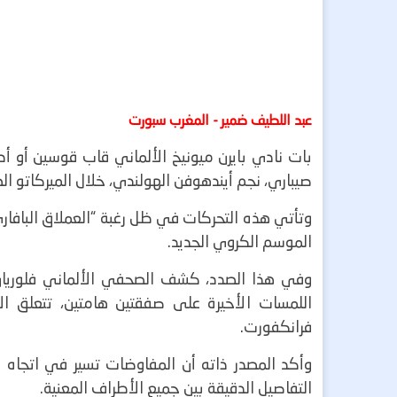
عبد اللطيف ضمير - المغرب سبورت
بات نادي بايرن ميونيخ الألماني قاب قوسين أو أ
صيباري، نجم أيندهوفن الهولندي، خلال الميركاتو ال
وتأتي هذه التحركات في ظل رغبة “العملاق البافا
الموسم الكروي الجديد.
وفي هذا الصدد، كشف الصحفي الألماني فلوريان بليت
اللمسات الأخيرة على صفقتين هامتين، تتعلق الأو
فرانكفورت.
وأكد المصدر ذاته أن المفاوضات تسير في اتجاه 
التفاصيل الدقيقة بين جميع الأطراف المعنية.