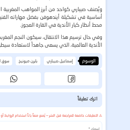
ويُصنف صيباري كواحد من أبرز المواهب المغربية 
أساسية في تشكيلة أيندهوفن بفضل مهاراته الفنية
محط أنظار كبار الأندية في القارة العجوز.
وفي حال ترسيم هذا الانتقال، سيكون النجم المغر
الأندية العالمية، الذي يسعى جاهداً لاستعادة سيطر
الوسوم
إسماعيل صيباري
بايرن ميونيخ
سوق ال
اترك تعليقاً
⚠️ التعليقات خاضعة للمراجعة قبل النشر — يُمنع منعاً باتاً استخدام الروابط أو 