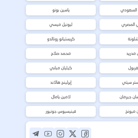
 السعودي
ياسين بونو
ي المصري
ليونيل ميسي
شلونة
كريستيانو رونالدو
ل مدريد
محمد صلاح
فربول
كيليان مبابي
تر سيتي
إيرلينج هالاند
ان جيرمان
لامين يامال
ن ميونخ
فينيسيوس جونيور