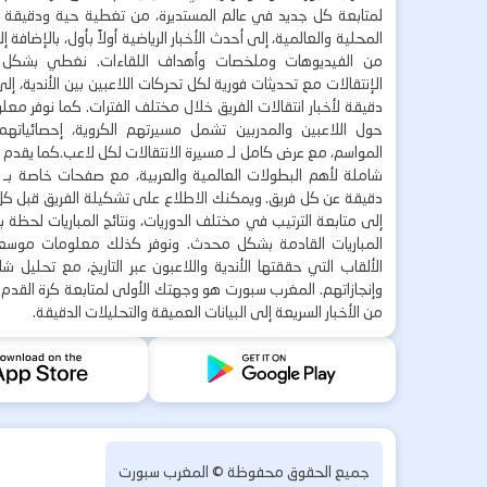
لمتابعة كل جديد في عالم المستديرة، من تغطية حية ودقيقة لأ
المحلية والعالمية، إلى أحدث الأخبار الرياضية أولاً بأول، بالإضافة 
من الفيديوهات وملخصات وأهداف اللقاءات. نغطي بشكل
الإنتقالات مع تحديثات فورية لكل تحركات اللاعبين بين الأندية، إل
دقيقة لأخبار انتقالات الفريق خلال مختلف الفترات. كما نوفر مع
حول اللاعبين والمدربين تشمل مسيرتهم الكروية، إحصائياتهم،
المواسم، مع عرض كامل لـ مسيرة الانتقالات لكل لاعب.كما يقدم
شاملة لأهم البطولات العالمية والعربية، مع صفحات خاصة بـ ال
دقيقة عن كل فريق. ويمكنك الاطلاع على تشكيلة الفريق قبل كل 
إلى متابعة الترتيب في مختلف الدوريات، ونتائج المباريات لحظة
المباريات القادمة بشكل محدث. ونوفر كذلك معلومات موسع
الألقاب التي حققتها الأندية واللاعبون عبر التاريخ، مع تحليل 
وإنجازاتهم. المغرب سبورت هو وجهتك الأولى لمتابعة كرة القدم 
من الأخبار السريعة إلى البيانات العميقة والتحليلات الدقيقة.
جميع الحقوق محفوظة ©
المغرب سبورت