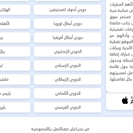
هم المباريات
دوري أدنوك للمحترفين
الهلال
إلى مكتبة غنية
 مستمر سوق
ى جانب متابعة
دوري أبطال اوروبا
الأهل
لومات تفصيلية
 وأدائهم عبر
دوري أبطال أفريقيا
بر
 الموقع تغطية
أندية وبيانات
الدوري الإنجليزي
ريا
مباراة، إضافة
 بلحظة، وجدول
الدوري الإسباني
لي
ة حول قائمة
شامل لمسيرتهم
بكل تفاصيلها،
الدوري الإيطالي
مانشس
الدوري الألماني
باريس س
الدوري الفرنسي
باير
من نحن
اعلن معنا
اتصل بنا
الخصوصية