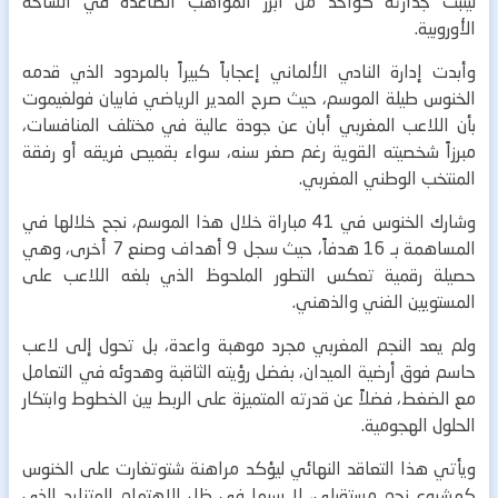
ليثبت جدارته كواحد من أبرز المواهب الصاعدة في الساحة
الأوروبية.
وأبدت إدارة النادي الألماني إعجاباً كبيراً بالمردود الذي قدمه
الخنوس طيلة الموسم، حيث صرح المدير الرياضي فابيان فولغيموت
بأن اللاعب المغربي أبان عن جودة عالية في مختلف المنافسات،
مبرزاً شخصيته القوية رغم صغر سنه، سواء بقميص فريقه أو رفقة
المنتخب الوطني المغربي.
وشارك الخنوس في 41 مباراة خلال هذا الموسم، نجح خلالها في
المساهمة بـ 16 هدفاً، حيث سجل 9 أهداف وصنع 7 أخرى، وهي
حصيلة رقمية تعكس التطور الملحوظ الذي بلغه اللاعب على
المستويين الفني والذهني.
ولم يعد النجم المغربي مجرد موهبة واعدة، بل تحول إلى لاعب
حاسم فوق أرضية الميدان، بفضل رؤيته الثاقبة وهدوئه في التعامل
مع الضغط، فضلاً عن قدرته المتميزة على الربط بين الخطوط وابتكار
الحلول الهجومية.
ويأتي هذا التعاقد النهائي ليؤكد مراهنة شتوتغارت على الخنوس
كمشروع نجم مستقبلي، لا سيما في ظل الاهتمام المتزايد الذي