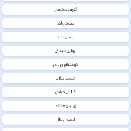
أشرف حكيمي
حكيم زياش
ياسين بونو
ليونيل ميسي
كريستيانو رونالدو
محمد صلاح
كيليان مبابي
إيرلينج هالاند
لامين يامال