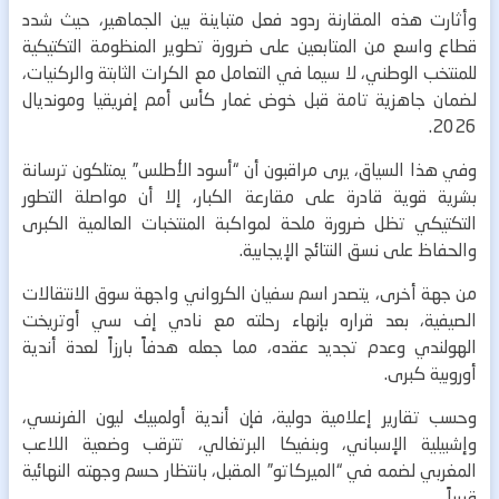
وأثارت هذه المقارنة ردود فعل متباينة بين الجماهير، حيث شدد
قطاع واسع من المتابعين على ضرورة تطوير المنظومة التكتيكية
للمنتخب الوطني، لا سيما في التعامل مع الكرات الثابتة والركنيات،
لضمان جاهزية تامة قبل خوض غمار كأس أمم إفريقيا ومونديال
2026.
وفي هذا السياق، يرى مراقبون أن “أسود الأطلس” يمتلكون ترسانة
بشرية قوية قادرة على مقارعة الكبار، إلا أن مواصلة التطور
التكتيكي تظل ضرورة ملحة لمواكبة المنتخبات العالمية الكبرى
والحفاظ على نسق النتائج الإيجابية.
من جهة أخرى، يتصدر اسم سفيان الكرواني واجهة سوق الانتقالات
الصيفية، بعد قراره بإنهاء رحلته مع نادي إف سي أوتريخت
الهولندي وعدم تجديد عقده، مما جعله هدفاً بارزاً لعدة أندية
أوروبية كبرى.
وحسب تقارير إعلامية دولية، فإن أندية أولمبيك ليون الفرنسي،
وإشبيلية الإسباني، وبنفيكا البرتغالي، تترقب وضعية اللاعب
المغربي لضمه في “الميركاتو” المقبل، بانتظار حسم وجهته النهائية
قريباً.