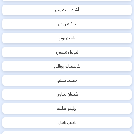
أشرف حكيمي
حكيم زياش
ياسين بونو
ليونيل ميسي
كريستيانو رونالدو
محمد صلاح
كيليان مبابي
إيرلينج هالاند
لامين يامال