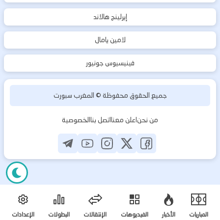
إيرلينج هالاند
لامين يامال
فينيسيوس جونيور
جميع الحقوق محفوظة ©
المغرب سبورت
من نحن
اعلن معنا
اتصل بنا
الخصوصية
المباريات
الأخبار
الفيديوهات
الإنتقالات
البطولات
الإعدادات