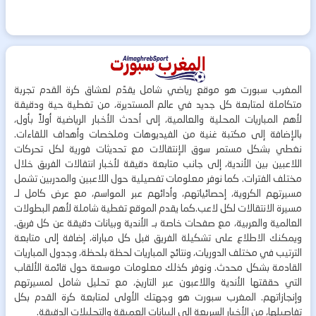
المغرب سبورت هو موقع رياضي شامل يقدّم لعشاق كرة القدم تجربة
متكاملة لمتابعة كل جديد في عالم المستديرة، من تغطية حية ودقيقة
لأهم المباريات المحلية والعالمية، إلى أحدث الأخبار الرياضية أولاً بأول،
بالإضافة إلى مكتبة غنية من الفيديوهات وملخصات وأهداف اللقاءات.
نغطي بشكل مستمر سوق الإنتقالات مع تحديثات فورية لكل تحركات
اللاعبين بين الأندية، إلى جانب متابعة دقيقة لأخبار انتقالات الفريق خلال
مختلف الفترات. كما نوفر معلومات تفصيلية حول اللاعبين والمدربين تشمل
مسيرتهم الكروية، إحصائياتهم، وأدائهم عبر المواسم، مع عرض كامل لـ
مسيرة الانتقالات لكل لاعب.كما يقدم الموقع تغطية شاملة لأهم البطولات
العالمية والعربية، مع صفحات خاصة بـ الأندية وبيانات دقيقة عن كل فريق.
ويمكنك الاطلاع على تشكيلة الفريق قبل كل مباراة، إضافة إلى متابعة
الترتيب في مختلف الدوريات، ونتائج المباريات لحظة بلحظة، وجدول المباريات
القادمة بشكل محدث. ونوفر كذلك معلومات موسعة حول قائمة الألقاب
التي حققتها الأندية واللاعبون عبر التاريخ، مع تحليل شامل لمسيرتهم
وإنجازاتهم. المغرب سبورت هو وجهتك الأولى لمتابعة كرة القدم بكل
تفاصيلها، من الأخبار السريعة إلى البيانات العميقة والتحليلات الدقيقة.