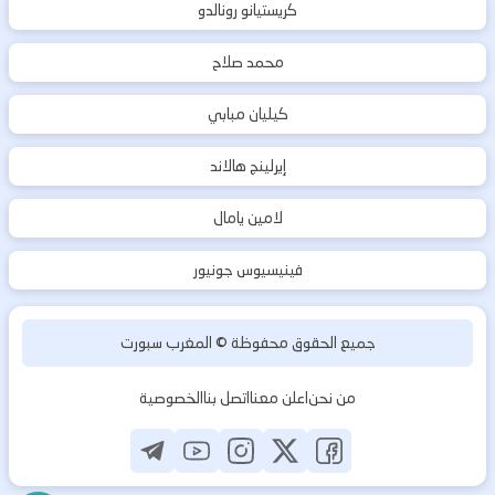
كريستيانو رونالدو
محمد صلاح
كيليان مبابي
إيرلينج هالاند
لامين يامال
فينيسيوس جونيور
جميع الحقوق محفوظة ©
المغرب سبورت
من نحن
اعلن معنا
اتصل بنا
الخصوصية