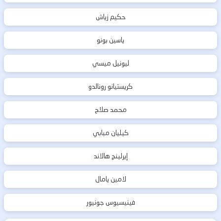
حكيم زياش
ياسين بونو
ليونيل ميسي
كريستيانو رونالدو
محمد صلاح
كيليان مبابي
إيرلينج هالاند
لامين يامال
فينيسيوس جونيور