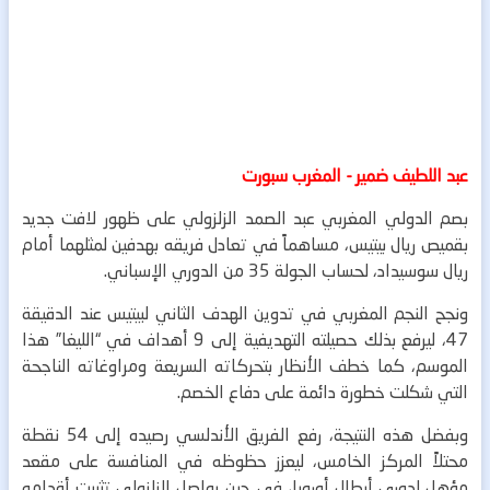
عبد اللطيف ضمير - المغرب سبورت
بصم الدولي المغربي عبد الصمد الزلزولي على ظهور لافت جديد
بقميص ريال بيتيس، مساهماً في تعادل فريقه بهدفين لمثلهما أمام
ريال سوسيداد، لحساب الجولة 35 من الدوري الإسباني.
ونجح النجم المغربي في تدوين الهدف الثاني لبيتيس عند الدقيقة
47، ليرفع بذلك حصيلته التهديفية إلى 9 أهداف في “الليغا” هذا
الموسم، كما خطف الأنظار بتحركاته السريعة ومراوغاته الناجحة
التي شكلت خطورة دائمة على دفاع الخصم.
وبفضل هذه النتيجة، رفع الفريق الأندلسي رصيده إلى 54 نقطة
محتلاً المركز الخامس، ليعزز حظوظه في المنافسة على مقعد
مؤهل لدوري أبطال أوروبا، في حين يواصل الزلزولي تثبيت أقدامه