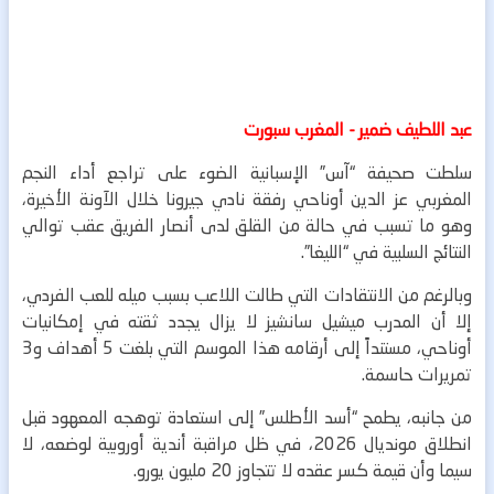
عبد اللطيف ضمير - المغرب سبورت
سلطت صحيفة “آس” الإسبانية الضوء على تراجع أداء النجم
المغربي عز الدين أوناحي رفقة نادي جيرونا خلال الآونة الأخيرة،
وهو ما تسبب في حالة من القلق لدى أنصار الفريق عقب توالي
النتائج السلبية في “الليغا”.
وبالرغم من الانتقادات التي طالت اللاعب بسبب ميله للعب الفردي،
إلا أن المدرب ميشيل سانشيز لا يزال يجدد ثقته في إمكانيات
أوناحي، مستنداً إلى أرقامه هذا الموسم التي بلغت 5 أهداف و3
تمريرات حاسمة.
من جانبه، يطمح “أسد الأطلس” إلى استعادة توهجه المعهود قبل
انطلاق مونديال 2026، في ظل مراقبة أندية أوروبية لوضعه، لا
سيما وأن قيمة كسر عقده لا تتجاوز 20 مليون يورو.