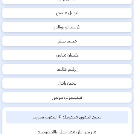
ليونيل ميسي
كريستيانو رونالدو
محمد صلاح
كيليان مبابي
إيرلينج هالاند
لامين يامال
فينيسيوس جونيور
جميع الحقوق محفوظة ©
المغرب سبورت
من نحن
اعلن معنا
اتصل بنا
الخصوصية