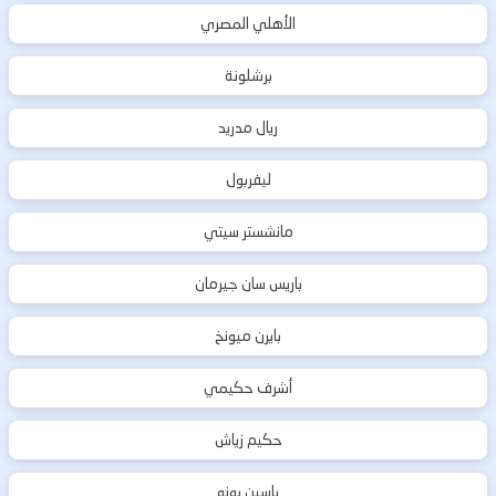
الأهلي المصري
برشلونة
ريال مدريد
ليفربول
مانشستر سيتي
باريس سان جيرمان
بايرن ميونخ
أشرف حكيمي
حكيم زياش
ياسين بونو