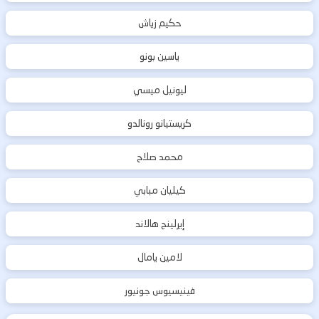
حكيم زياش
ياسين بونو
ليونيل ميسي
كريستيانو رونالدو
محمد صلاح
كيليان مبابي
إيرلينج هالاند
لامين يامال
فينيسيوس جونيور