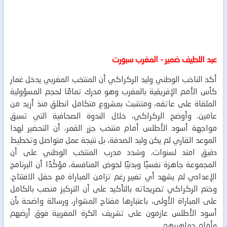
عبد اللطيف ضمير - المغرب سبورت
أكد الناخب الوطني وليد الركراكي أن المنتخب المغربي يدخل غمار
كأس الأمم الإفريقية بالمغرب وهو مدرك تمامًا لحجم المسؤولية
الملقاة على عاتقه، ومتشبث بمشروع متكامل انطلق منذ أزيد من
عامين.
وأوضح الركراكي، خلال الندوة الصحافية التي تسبق
مواجهة أسود الأطلس أمام منتخب جزر القمر، أن التحضير لهذا
الموعد القاري لم يكن وليد الصدفة، بل نتيجة عمل متواصل وتخطيط
دقيق امتد لسنوات.
وشدد مدرب المنتخب الوطني على أن
المجموعة جاهزة نفسيًا وبدنيًا لخوض المنافسة، مؤكّدًا أن البرنامج
الإعدادي لم يشهد أي تغيير رغم تزامن المباراة مع حفل الافتتاح.
وختم الركراكي تصريحاته بالتأكيد على أن التركيز منصب بالكامل
على المباراة الأولى، باعتبارها مفتاح المشوار، ورسالة واضحة بأن
أسود الأطلس عازمون على تشريف الكرة المغربية فوق أرضهم
وأمام جماهيرهم.