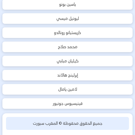
ياسين بونو
ليونيل ميسي
كريستيانو رونالدو
محمد صلاح
كيليان مبابي
إيرلينج هالاند
لامين يامال
فينيسيوس جونيور
جميع الحقوق محفوظة ©
المغرب سبورت