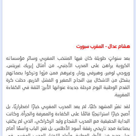
هشام عدال - المغرب سبورت
بعد سنواتٍ طويلة كان فيها المنتخب المغربي وسائر مؤسساته
الكروية يراهن على المدرب الأجنبي، من أمثال إيريك غيريتس،
وروجي لومير، وهيرفي رونار، وغيرهم ممن مرّوا وتركوا بصماتهم
بشكل من الاشكال بين النجاح الصغير و الفشل الذريع، دخلت كرة
القدم الوطنية اليوم مرحلة جديدة عنوانها الأبرز: الثقة في الكفاءة
المغربية.
لقد تغيّر المشهد كليًا، لم يعد المدرب المغربي خيارًا اضطراريًا، بل
أصبح خيارًا استراتيجيًا قائمًا على الكفاءة والمعرفة والجرأة. وكانت
البداية الحقيقية مع المدرب الشجاع وليد الركراكي، الذي لم يكتفِ
بصناعة مجد تاريخي رفقة أسود الأطلس، بل فتح الباب واسعًا أمام
جيلٍ جديد من الأطر الوطنية، وأعاد الاعتبار للمدرب المغربي في