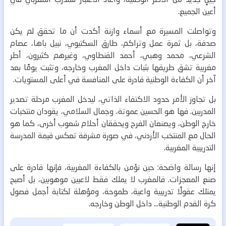
أعين الجميع.
وتواصلت المسيرة مع أسماء وازنة أكدت أن ما تحقق لم يكن
صدفة، بل ثمرة عمل وتراكم، طارق السكتيوي، نبيل باها، عصام
الشرعي، محمد وهبي، أحمد القنطاوي، وغيرهم كثيرون، أطر
مغربية تشق طريقها بثبات داخل المغرب وخارجه، وتثبت يومًا بعد
آخر أن الكفاءة الوطنية قادرة على المنافسة في أعلى المستويات.
بل تجاوز الأمر حدود الاكتفاء الذاتي، ليدخل المغرب مرحلة تصدير
المدربين. فها هو الحسين عموتة، وجمال السلامي، يقودان منتخبات
خارج الوطن، ويصنعان الفرح ويحققان أحلام شعوب أخرى، كما هو
الحال مع المنتخب الأردني، في صورة مشرقة تعكس قيمة المدرسة
التدريبية المغربية.
إنها رسالة واضحة: حين نؤمن بالكفاءة المغربية، فإنها قادرة على
صنع المعجزات. فالمغرب لا يملك فقط لاعبين موهوبين، بل أصبح
يمتلك عقولًا تدريبية واعية، طموحة، ومؤهلة لكتابة أجمل فصول
كرة القدم الوطنية… داخل الوطن وخارجه.