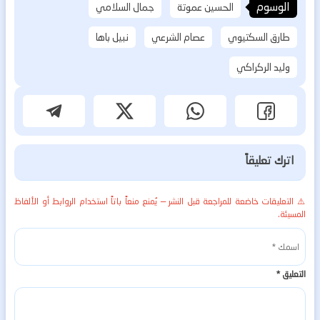
الوسوم
الحسين عموتة
جمال السلامي
طارق السكتيوي
عصام الشرعي
نبيل باها
وليد الركراكي
اترك تعليقاً
⚠️ التعليقات خاضعة للمراجعة قبل النشر — يُمنع منعاً باتاً استخدام الروابط أو الألفاظ
المسيئة.
التعليق
*