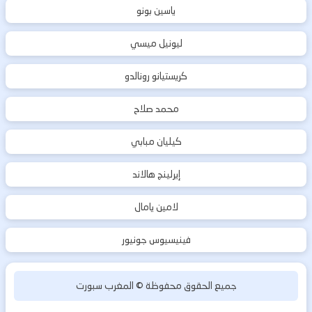
ياسين بونو
ليونيل ميسي
كريستيانو رونالدو
محمد صلاح
كيليان مبابي
إيرلينج هالاند
لامين يامال
فينيسيوس جونيور
جميع الحقوق محفوظة ©
المغرب سبورت