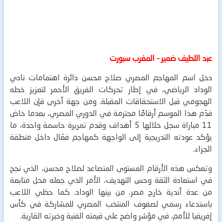
عبد اللطيف ضمير - المغرب سبورت
دخل اسم المهاجم المصري صلاح محسن دائرة اهتمامات نادي
الوداد الرياضي، في إطار تحركات الفريق الأحمر لتعزيز خطه
الهجومي قبل الاستحقاقات المقبلة.
ومن جهة أخرى فإن اللاعب
قدّم هذا الموسم أرقامًا محترمة في الدوري المصري، بعدما خاض
11 مباراة سجل خلالها 5 أهداف وقدم تمريرة حاسمة واحدة، ما
يؤكد عودته التدريجية إلى الواجهة كمهاجم فعّال داخل منطقة
الجزاء.
وتعكس هذه الأرقام المستوى المتصاعد لصلاح محسن، الذي نجح
في استعادة الثقة وحس التهديف، الأمر الذي جعله محل متابعة
من عدة أندية خارج مصر، من بينها الوداد.
كما حظي اللاعب
باستدعاء رسمي لصفوف المنتخب المصري للمشاركة في كأس
إفريقيا للأمم، في مؤشر واضح على قيمته الفنية وخبرته القارية.