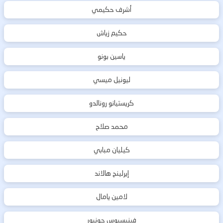
أشرف حكيمي
حكيم زياش
ياسين بونو
ليونيل ميسي
كريستيانو رونالدو
محمد صلاح
كيليان مبابي
إيرلينج هالاند
لامين يامال
فينيسيوس جونيور