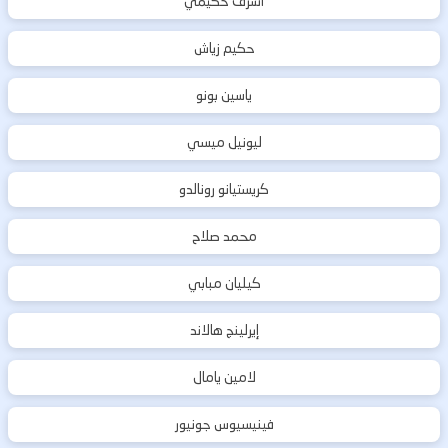
أشرف حكيمي
حكيم زياش
ياسين بونو
ليونيل ميسي
كريستيانو رونالدو
محمد صلاح
كيليان مبابي
إيرلينج هالاند
لامين يامال
فينيسيوس جونيور