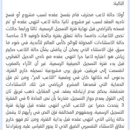
التالية:
أولا: حالة لاعب محترف قام بفسخ عقده لسبب مشروع أو فسخ
ناديه العقد لسبب غير مشروع.
ثانيا: حالة لاعب انتهى عقده أو تم
فسخه بالتراضي قبل نهاية فترة التسجيل الرسمية.
ثالثا ورابعا: حالات
تخص اللاعبات.
خامسا: حالة تتعلق بفترة جائحة كوفيد 19.
سادسا:
حالة الاستثناءات المخولة للوائح كأس العالم للأندية.
في ضوء ما
سبق، فإن الاستثناء الذي يمكن أن يناقش بشأن حالة اللاعب حكيم
زياش هو اعتباره لاعبا حرا انتهى عقده مع نادي الدحيل القطري
قبل بدء فترة التسجيل الصيفية الرسمية. غير أن الآراء بالمغرب
انقسمت إلى فريقين، فريق يرى مشروعية تسجيله خارج الفترة،
بدعوى أنه خلالها كان في وضعية “اللاعب الحر”، ومن ثم فإن
الحماية التي قصدها المشرع الرياضي من تلك الاستثناءات
متحققة، بحكم عدم ارتباطه بعقد. في المقابل، ذهب فريق ثان
إلى القول بعدم جواز التسجيل، متذرعا بأن نص المادة 6 في الفقرة
3 يتحدث حصرا عن اللاعب الذي انتهى عقده قبل نهاية فترة
التسجيل الرسمية، وبمفهوم المخالفة فإن النص في رأيهم لا يشمل
حالة زياش الذي انتهى عقده قبل بداية الفترة، ومن ثم فهو خارج
نطاق الاستثناء التفسيري الضيق الذي لا يجوز القياس عليه.
وبقراءتنا