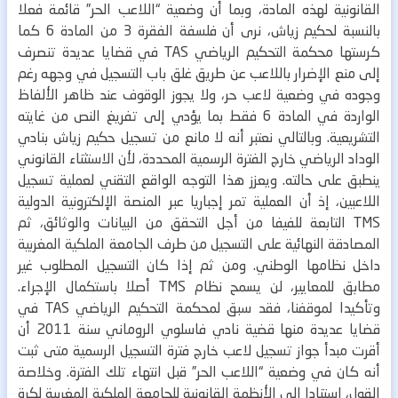
القانونية لهذه المادة، وبما أن وضعية “اللاعب الحر” قائمة فعلا
بالنسبة لحكيم زياش، نرى أن فلسفة الفقرة 3 من المادة 6 كما
كرستها محكمة التحكيم الرياضي TAS في قضايا عديدة تنصرف
إلى منع الإضرار باللاعب عن طريق غلق باب التسجيل في وجهه رغم
وجوده في وضعية لاعب حر، ولا يجوز الوقوف عند ظاهر الألفاظ
الواردة في المادة 6 فقط بما يؤدي إلى تفريغ النص من غايته
التشريعية.
وبالتالي نعتبر أنه لا مانع من تسجيل حكيم زياش بنادي
الوداد الرياضي خارج الفترة الرسمية المحددة، لأن الاستثناء القانوني
ينطبق على حالته. ويعزز هذا التوجه الواقع التقني لعملية تسجيل
اللاعبين، إذ أن العملية تمر إجباريا عبر المنصة الإلكترونية الدولية
TMS التابعة للفيفا من أجل التحقق من البيانات والوثائق، ثم
المصادقة النهائية على التسجيل من طرف الجامعة الملكية المغربية
داخل نظامها الوطني. ومن ثم إذا كان التسجيل المطلوب غير
مطابق للمعايير، لن يسمح نظام TMS أصلا باستكمال الإجراء.
وتأكيدا لموقفنا، فقد سبق لمحكمة التحكيم الرياضي TAS في
قضايا عديدة منها قضية نادي فاسلوي الروماني سنة 2011 أن
أقرت مبدأ جواز تسجيل لاعب خارج فترة التسجيل الرسمية متى ثبت
أنه كان في وضعية “اللاعب الحر” قبل انتهاء تلك الفترة.
وخلاصة
القول، استنادا إلى الأنظمة القانونية للجامعة الملكية المغربية لكرة