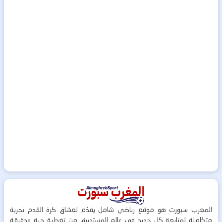
المغرب سبورت هو موقع رياضي شامل يقدّم لعشاق كرة القدم تجربة
متكاملة لمتابعة كل جديد في عالم المستديرة، من تغطية حية ودقيقة