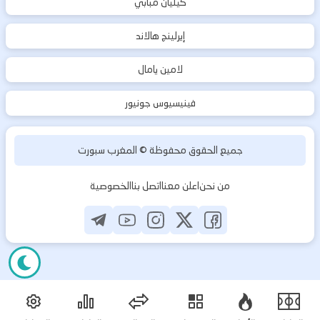
كيليان مبابي
إيرلينج هالاند
لامين يامال
فينيسيوس جونيور
جميع الحقوق محفوظة ©
المغرب سبورت
من نحن
اعلن معنا
اتصل بنا
الخصوصية